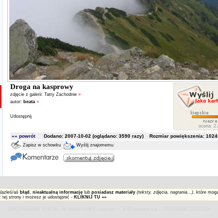
Droga na kasprowy
zdjęcie z galerii:
Tatry Zachodnie
»
autor:
beata
»
Udostępnij
ocena: 2.
«« powrót
Dodano: 2007-10-02 (oglądano:
3590
razy) Rozmiar powiększenia: 1024x
Zapisz w schowku
Wyślij znajomemu
alazłeś/aś
błąd
,
nieaktualną informację
lub
posiadasz materiały
(teksty, zdjęcia, nagrania...)
, które mog
 tej strony i możesz je udostępnić -
KLIKNIJ TU »»
ZAKOPIAŃSKI PORTAL INTERNETOWY
Copyright ©
MATinternet s.c.
-
ZAKOPANE
1999-2026