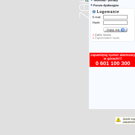
Technika - porady
Forum dyskusyjne
E-mail
Hasło
»
Załóż konto
»
Zapomniałem hasła
zapamiętaj numer alarmowy
w górach!!!
0 601 100 300
Jeżeli zn
zawartość