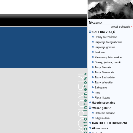
Galeria
pokaż schowek
»
GALERIA ZDJĘĆ
Doliny tatrzańskie
Impresje fotograficzne
Impresje górskie
Jaskinie
Panoramy tatrzańskie
Stawy, jeziora, potoki...
Tatry Bielskie
Tatry Słowackie
Tatry Zachodnie
Tatry Wysokie
Zakopane
Inne
Flora i fauna
Galerie specjalne
Wasze galerie
Ostatnio dodane
Zdjęcia dnia
KARTKI ELEKTRONICZNE
Aktualności