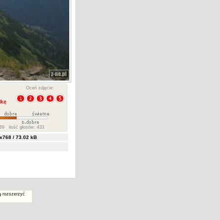
Oceń zdjęcie:
89 ilość głosów: 433
768 / 73.02 kB
ą rozszerzyć