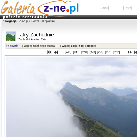
E-mail
Hasło
nawigacja:
Z-ne.pl
»
Portal Zakopiański
Tatry Zachodnie
Zachodni kraniec Tatr
«« powrót
[ więcej zdjęć tego autora ]
[ więcej zdjęć z tej kategorii ]
[246]
[247]
[248]
[249]
[250]
[251]
[252]