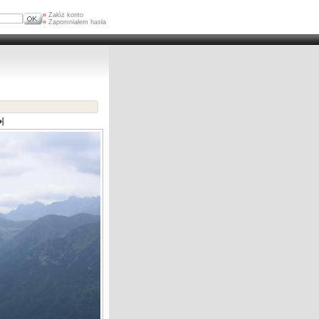
»
Załóż konto
»
Zapomniałem hasła