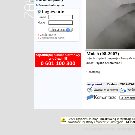
Technika - porady
Forum dyskusyjne
E-mail
Hasło
»
Załóż konto
»
Zapomniałem hasła
Mnich (08-2007)
zapamiętaj numer alarmowy
w górach!!!
zdjęcie z galerii:
Impresje - fotografic
0 601 100 300
autor:
PsychodelicDesire
»
Udostępnij
«« powrót
Dodano: 2007-09-21
Zapisz w schowku
Wyśli
Jeżeli znalazłeś/aś
błąd
,
nieaktualną informację
lu
zawartość tej strony i możesz je udostępnić -
KLIKN
ZAKOPIAŃSKI PORTAL INTERNET