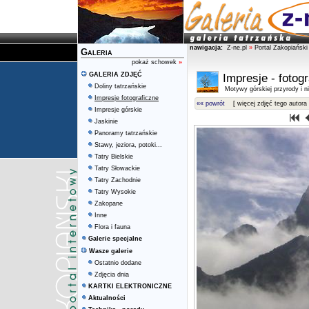
nawigacja:
Z-ne.pl
»
Portal Zakopiański
Galeria
pokaż schowek
»
GALERIA ZDJĘĆ
Impresje - fotog
Doliny tatrzańskie
Motywy górskiej przyrody i ni
Impresje fotograficzne
«« powrót
[ więcej zdjęć tego autora 
Impresje górskie
Jaskinie
Panoramy tatrzańskie
Stawy, jeziora, potoki...
Tatry Bielskie
Tatry Słowackie
Tatry Zachodnie
Tatry Wysokie
Zakopane
Inne
Flora i fauna
Galerie specjalne
Wasze galerie
Ostatnio dodane
Zdjęcia dnia
KARTKI ELEKTRONICZNE
Aktualności