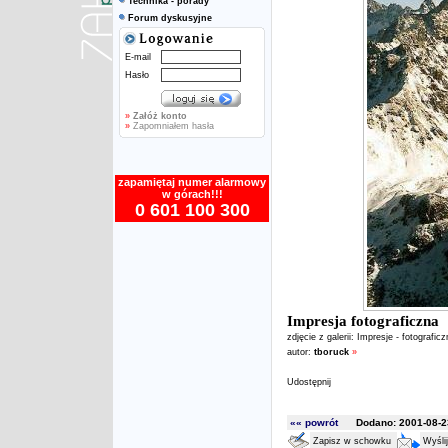
Technika - porady
Forum dyskusyjne
E-mail
Hasło
»
Załóż konto
»
Zapomniałem hasła
zapamiętaj numer alarmowy
w górach!!!
0 601 100 300
Impresja fotograficzna
zdjęcie z galerii:
Impresje - fotografic
autor:
tboruck
»
Udostępnij
«« powrót
Dodano: 2001-08-23
Zapisz w schowku
Wyśli