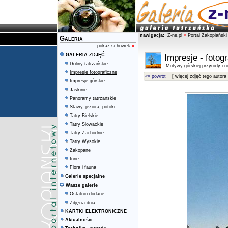
nawigacja:
Z-ne.pl
»
Portal Zakopiański
Galeria
pokaż schowek
»
GALERIA ZDJĘĆ
Impresje - fotog
Doliny tatrzańskie
Motywy górskiej przyrody i ni
Impresje fotograficzne
«« powrót
[ więcej zdjęć tego autora 
Impresje górskie
Jaskinie
Panoramy tatrzańskie
Stawy, jeziora, potoki...
Tatry Bielskie
Tatry Słowackie
Tatry Zachodnie
Tatry Wysokie
Zakopane
Inne
Flora i fauna
Galerie specjalne
Wasze galerie
Ostatnio dodane
Zdjęcia dnia
KARTKI ELEKTRONICZNE
Aktualności