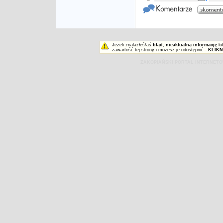
Jeżeli znalazłeś/aś
błąd
,
nieaktualną informację
lu
zawartość tej strony i możesz je udostępnić -
KLIKN
ZAKOPIAŃSKI PORTAL INTERNET