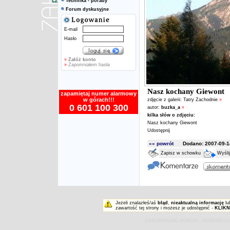
Technika - porady
Forum dyskusyjne
E-mail
Hasło
»
Załóż konto
»
Zapomniałem hasła
Nasz kochany Giewont
zapamiętaj numer alarmowy
w górach!!!
zdjęcie z galerii:
Tatry Zachodnie
»
0 601 100 300
autor:
buzka_a
»
kilka słów o zdjęciu:
Nasz kochany Giewont
Udostępnij
«« powrót
Dodano: 2007-09-14
Zapisz w schowku
Wyśli
Jeżeli znalazłeś/aś
błąd
,
nieaktualną informację
lu
zawartość tej strony i możesz je udostępnić -
KLIKN
ZAKOPIAŃSKI PORTAL INTERNET