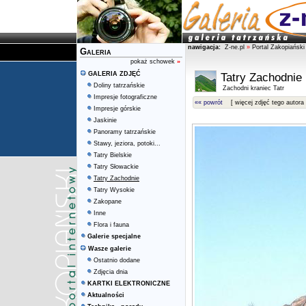
nawigacja:
Z-ne.pl
»
Portal Zakopiański
Galeria
pokaż schowek
»
GALERIA ZDJĘĆ
Tatry Zachodnie
Doliny tatrzańskie
Zachodni kraniec Tatr
Impresje fotograficzne
«« powrót
[ więcej zdjęć tego autora 
Impresje górskie
Jaskinie
Panoramy tatrzańskie
Stawy, jeziora, potoki...
Tatry Bielskie
Tatry Słowackie
Tatry Zachodnie
Tatry Wysokie
Zakopane
Inne
Flora i fauna
Galerie specjalne
Wasze galerie
Ostatnio dodane
Zdjęcia dnia
KARTKI ELEKTRONICZNE
Aktualności