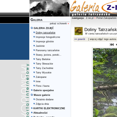
nawigacja:
Z-ne.pl
»
Portal Zakopiański
Galeria
pokaż schowek
»
GALERIA ZDJĘĆ
Doliny Tatrzańsk
Doliny tatrzańskie
W cieniu tatrzańskich szczy
Impresje fotograficzne
«« powrót
[ więcej zdjęć tego autora 
Impresje górskie
Jaskinie
Panoramy tatrzańskie
Stawy, jeziora, potoki...
Tatry Bielskie
Tatry Słowackie
Tatry Zachodnie
Tatry Wysokie
Zakopane
Inne
Flora i fauna
Galerie specjalne
Wasze galerie
Ostatnio dodane
Zdjęcia dnia
KARTKI ELEKTRONICZNE
Aktualności