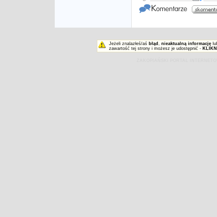
Jeżeli znalazłeś/aś
błąd
,
nieaktualną informację
lu
zawartość tej strony i możesz je udostępnić -
KLIKN
ZAKOPIAŃSKI PORTAL INTERNET