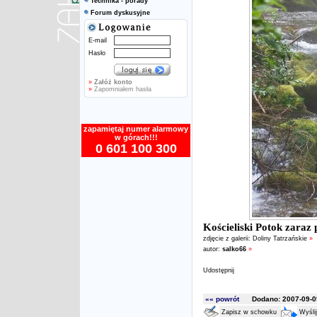
Technika - porady
Forum dyskusyjne
E-mail
Hasło
»
Załóż konto
»
Zapomniałem hasła
zapamiętaj numer alarmowy
w górach!!!
0 601 100 300
Kościeliski Potok zaraz 
zdjęcie z galerii:
Doliny Tatrzańskie
»
autor:
salko66
»
Udostępnij
«« powrót
Dodano: 2007-09-09
Zapisz w schowku
Wyśli