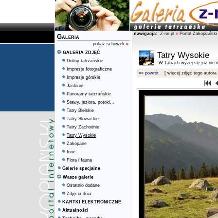
nawigacja:
Z-ne.pl
»
Portal Zakopiański
Galeria
pokaż schowek
»
GALERIA ZDJĘĆ
Tatry Wysokie
Doliny tatrzańskie
W Tatrach wyżej się już nie d
Impresje fotograficzne
«« powrót
[ więcej zdjęć tego autora 
Impresje górskie
Jaskinie
Panoramy tatrzańskie
Stawy, jeziora, potoki...
Tatry Bielskie
Tatry Słowackie
Tatry Zachodnie
Tatry Wysokie
Zakopane
Inne
Flora i fauna
Galerie specjalne
Wasze galerie
Ostatnio dodane
Zdjęcia dnia
KARTKI ELEKTRONICZNE
Aktualności