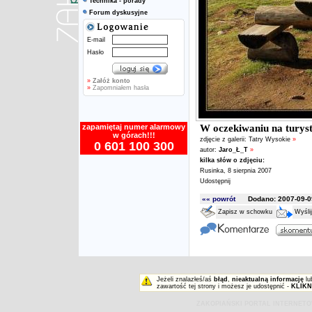
Technika - porady
Forum dyskusyjne
E-mail
Hasło
»
Załóż konto
»
Zapomniałem hasła
zapamiętaj numer alarmowy
W oczekiwaniu na turyst
w górach!!!
zdjęcie z galerii:
Tatry Wysokie
»
0 601 100 300
autor:
Jaro_Ł_T
»
kilka słów o zdjęciu:
Rusinka, 8 sierpnia 2007
Udostępnij
«« powrót
Dodano: 2007-09-09
Zapisz w schowku
Wyśli
Jeżeli znalazłeś/aś
błąd
,
nieaktualną informację
lu
zawartość tej strony i możesz je udostępnić -
KLIKN
ZAKOPIAŃSKI PORTAL INTERNET