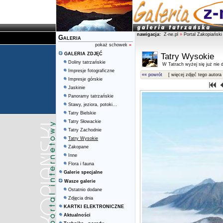
nawigacja:
Z-ne.pl
»
Portal Zakopiański
Galeria
pokaż schowek
»
GALERIA ZDJĘĆ
Tatry Wysokie
Doliny tatrzańskie
W Tatrach wyżej się już nie d
Impresje fotograficzne
«« powrót
[ więcej zdjęć tego autora 
Impresje górskie
Jaskinie
Panoramy tatrzańskie
Stawy, jeziora, potoki...
Tatry Bielskie
Tatry Słowackie
Tatry Zachodnie
Tatry Wysokie
Zakopane
Inne
Flora i fauna
Galerie specjalne
Wasze galerie
Ostatnio dodane
Zdjęcia dnia
KARTKI ELEKTRONICZNE
Aktualności