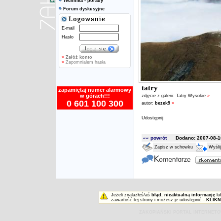
Technika - porady
Forum dyskusyjne
E-mail
Hasło
»
Załóż konto
»
Zapomniałem hasła
tatry
zapamiętaj numer alarmowy
w górach!!!
zdjęcie z galerii:
Tatry Wysokie
»
0 601 100 300
autor:
bezek9
»
Udostępnij
«« powrót
Dodano: 2007-08-16
Zapisz w schowku
Wyśli
Jeżeli znalazłeś/aś
błąd
,
nieaktualną informację
lu
zawartość tej strony i możesz je udostępnić -
KLIKN
ZAKOPIAŃSKI PORTAL INTERNET