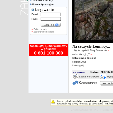
Technika - porady
Forum dyskusyjne
E-mail
Hasło
»
Załóż konto
»
Zapomniałem hasła
zapamiętaj numer alarmowy
Na szczycie Łomnicy...
w górach!!!
zdjęcie z galerii:
Tatry Słowackie
»
0 601 100 300
autor:
Jaro_Ł_T
»
kilka słów o zdjęciu:
sierpień 2006
Udostępnij
«« powrót
Dodano: 2007-07-05
Zapisz w schowku
Wyśli
Jeżeli znalazłeś/aś
błąd
,
nieaktualną informację
lu
zawartość tej strony i możesz je udostępnić -
KLIKN
ZAKOPIAŃSKI PORTAL INTERNET