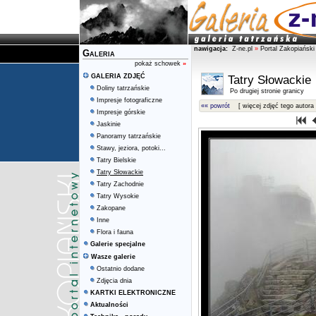
nawigacja:
Z-ne.pl
»
Portal Zakopiański
Galeria
pokaż schowek
»
GALERIA ZDJĘĆ
Tatry Słowackie
Doliny tatrzańskie
Po drugiej stronie granicy
Impresje fotograficzne
«« powrót
[ więcej zdjęć tego autora 
Impresje górskie
Jaskinie
Panoramy tatrzańskie
Stawy, jeziora, potoki...
Tatry Bielskie
Tatry Słowackie
Tatry Zachodnie
Tatry Wysokie
Zakopane
Inne
Flora i fauna
Galerie specjalne
Wasze galerie
Ostatnio dodane
Zdjęcia dnia
KARTKI ELEKTRONICZNE
Aktualności