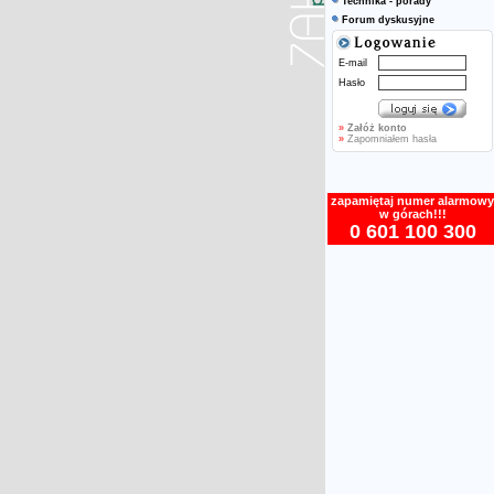
Technika - porady
Forum dyskusyjne
E-mail
Hasło
»
Załóż konto
»
Zapomniałem hasła
zapamiętaj numer alarmowy
w górach!!!
0 601 100 300