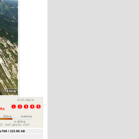
Oceń zdjęcie:
3 ilość głosów: 2143
768 / 115.86 kB