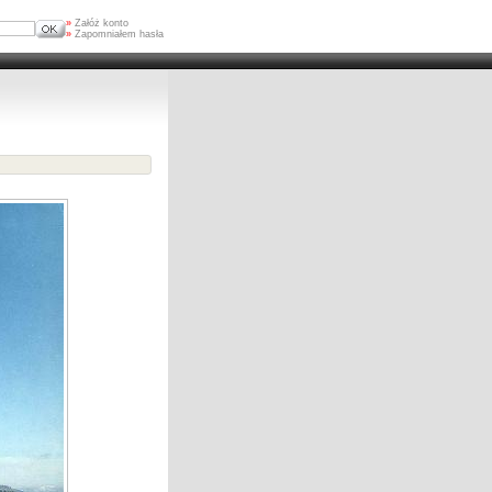
»
Załóż konto
»
Zapomniałem hasła