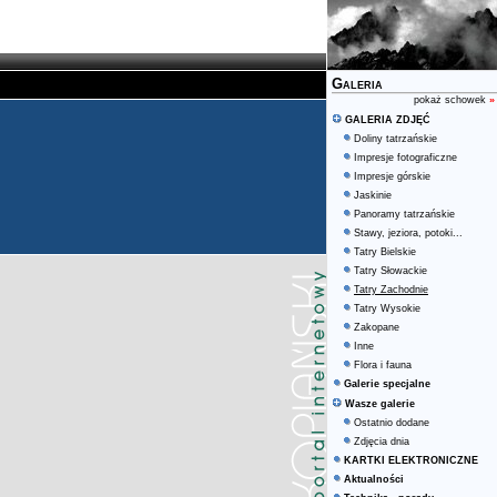
Galeria
pokaż schowek
»
GALERIA ZDJĘĆ
Doliny tatrzańskie
Impresje fotograficzne
Impresje górskie
Jaskinie
Panoramy tatrzańskie
Stawy, jeziora, potoki...
Tatry Bielskie
Tatry Słowackie
Tatry Zachodnie
Tatry Wysokie
Zakopane
Inne
Flora i fauna
Galerie specjalne
Wasze galerie
Ostatnio dodane
Zdjęcia dnia
KARTKI ELEKTRONICZNE
Aktualności