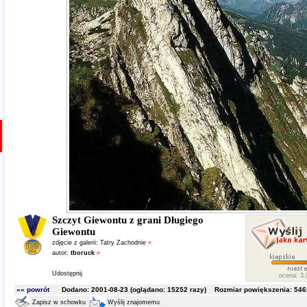
Szczyt Giewontu z grani Długiego
Giewontu
zdjęcie z galerii:
Tatry Zachodnie
»
autor:
tboruck
»
Udostępnij
ocena: 3.0
«« powrót
Dodano: 2001-08-23 (oglądano:
15252
razy) Rozmiar powiększenia: 546x
Zapisz w schowku
Wyślij znajomemu