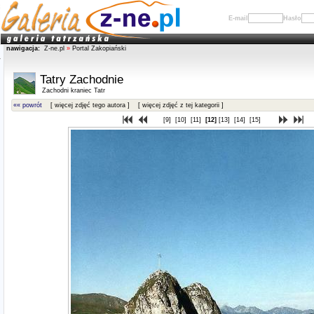
E-mail
Hasło
nawigacja:
Z-ne.pl
»
Portal Zakopiański
Tatry Zachodnie
Zachodni kraniec Tatr
«« powrót
[ więcej zdjęć tego autora ]
[ więcej zdjęć z tej kategorii ]
[9]
[10]
[11]
[12]
[13]
[14]
[15]