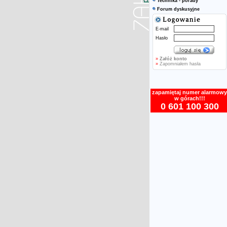
Technika - porady
Forum dyskusyjne
E-mail
Hasło
»
Załóż konto
»
Zapomniałem hasła
zapamiętaj numer alarmowy
w górach!!!
0 601 100 300