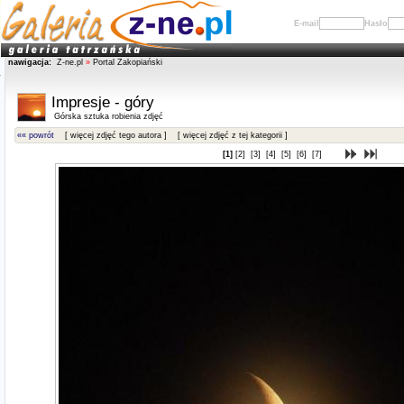
E-mail
Hasło
nawigacja:
Z-ne.pl
»
Portal Zakopiański
Impresje - góry
Górska sztuka robienia zdjęć
«« powrót
[ więcej zdjęć tego autora ]
[ więcej zdjęć z tej kategorii ]
[1]
[2]
[3]
[4]
[5]
[6]
[7]