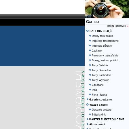
Galeria
pokaż schowek
»
GALERIA ZDJĘĆ
Doliny tatrzańskie
Impresje fotograficzne
Impresje górskie
Jaskinie
Panoramy tatrzańskie
Stawy, jeziora, potoki...
Tatry Bielskie
Tatry Słowackie
Tatry Zachodnie
Tatry Wysokie
Zakopane
Inne
Flora i fauna
Galerie specjalne
Wasze galerie
Ostatnio dodane
Zdjęcia dnia
KARTKI ELEKTRONICZNE
Aktualności