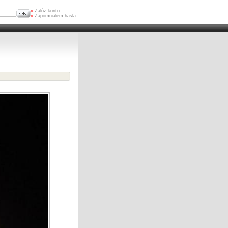
»
Załóż konto
»
Zapomniałem hasła