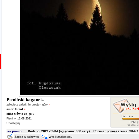
Pieniński kaganek.
zdjęcie z galerii:
Impresje - góry
»
autor:
foteol
»
kilka słów o zdjęciu:
Pieniny, 12.08.2021
Udostępnij
ocena: 3.
«« powrót
Dodano: 2021-09-04 (oglądano:
688
razy) Rozmiar powiększenia: 904x10
Zapisz w schowku
Wyślij znajomemu