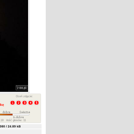
Oceń zdjęcie:
18 ilość głosów: 11
80 / 24.89 kB