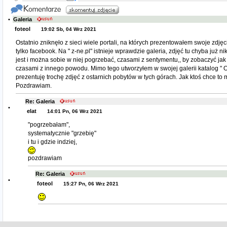
•
Galeria
foteol
19:02 Sb, 04 Wrz 2021
Ostatnio zniknęło z sieci wiele portali, na których prezentowałem swoje zdjęc
tylko facebook. Na " z-ne.pl" istnieje wprawdzie galeria, zdjęć tu chyba już nik
jest i można sobie w niej pogrzebać, czasami z sentymentu,, by zobaczyć jak 
czasami z innego powodu. Mimo tego utworzyłem w swojej galerii katalog " Ob
prezentuję trochę zdjęć z ostarnich pobytów w tych górach. Jak ktoś chce to
Pozdrawiam.
Re: Galeria
•
elat
14:01 Pn, 06 Wrz 2021
"pogrzebałam",
systematycznie "grzebię"
i tu i gdzie indziej,
pozdrawiam
Re: Galeria
•
foteol
15:27 Pn, 06 Wrz 2021