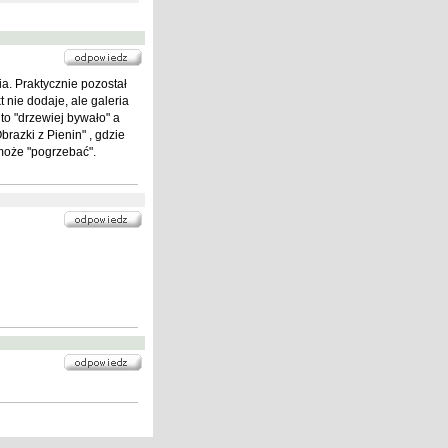
ia. Praktycznie pozostał
t nie dodaje, ale galeria
to "drzewiej bywało" a
razki z Pienin" , gdzie
 może "pogrzebać".