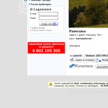
Technika - porady
Forum dyskusyjne
E-mail
Hasło
»
Załóż konto
»
Zapomniałem hasła
Panorama
zdjęcie z galerii:
Panoramy Tatr
»
autor:
maciejwalczuk
»
zapamiętaj numer alarmowy
Udostępnij
w górach!!!
0 601 100 300
«« powrót
Dodano: 2017-09-27
Zapisz w schowku
Wyśli
Jeżeli znalazłeś/aś
błąd
,
nieaktualną informację
lu
zawartość tej strony i możesz je udostępnić -
KLIKN
ZAKOPIAŃSKI PORTAL INTERNET