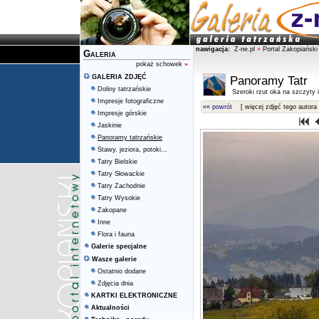
nawigacja:
Z-ne.pl
»
Portal Zakopiański
Galeria
pokaż schowek
»
GALERIA ZDJĘĆ
Panoramy Tatr
Doliny tatrzańskie
Szeroki rzut oka na szczyty i 
Impresje fotograficzne
«« powrót
[ więcej zdjęć tego autora 
Impresje górskie
Jaskinie
Panoramy tatrzańskie
Stawy, jeziora, potoki...
Tatry Bielskie
Tatry Słowackie
Tatry Zachodnie
Tatry Wysokie
Zakopane
Inne
Flora i fauna
Galerie specjalne
Wasze galerie
Ostatnio dodane
Zdjęcia dnia
KARTKI ELEKTRONICZNE
Aktualności