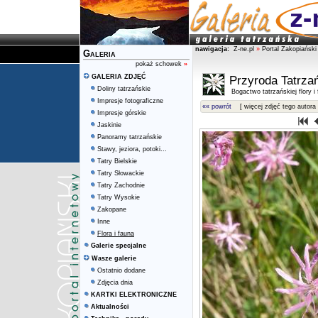
nawigacja:
Z-ne.pl
»
Portal Zakopiański
Galeria
pokaż schowek
»
GALERIA ZDJĘĆ
Przyroda Tatrza
Doliny tatrzańskie
Bogactwo tatrzańskiej flory i
Impresje fotograficzne
«« powrót
[ więcej zdjęć tego autora 
Impresje górskie
Jaskinie
Panoramy tatrzańskie
Stawy, jeziora, potoki...
Tatry Bielskie
Tatry Słowackie
Tatry Zachodnie
Tatry Wysokie
Zakopane
Inne
Flora i fauna
Galerie specjalne
Wasze galerie
Ostatnio dodane
Zdjęcia dnia
KARTKI ELEKTRONICZNE
Aktualności