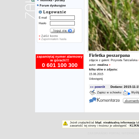
Technika - porady
Forum dyskusyjne
E-mail
Hasło
»
Załóż konto
»
Zapomniałem hasła
Firletka poszarpana
zapamiętaj numer alarmowy
w górach!!!
zdjęcie z galerii:
Przyroda Tatrzańska
0 601 100 300
autor:
ewalina
»
kilka słów o zdjęciu:
15.06.2015
Udostępnij
«« powrót
Dodano: 2015-11-15
Zapisz w schowku
Wyśli
Jeżeli znalazłeś/aś
błąd
,
nieaktualną informację
lu
zawartość tej strony i możesz je udostępnić -
KLIKN
ZAKOPIAŃSKI PORTAL INTERNET