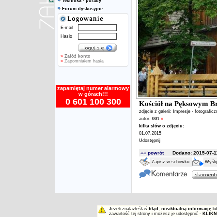
Technika - porady
Forum dyskusyjne
E-mail
Hasło
»
Załóż konto
»
Zapomniałem hasła
zapamiętaj numer alarmowy
w górach!!!
0 601 100 300
Kościół na Pęksowym B
zdjęcie z galerii:
Impresje - fotografic
autor:
001
»
kilka słów o zdjęciu:
01.07.2015
Udostępnij
«« powrót
Dodano: 2015-07-11
Zapisz w schowku
Wyśli
Jeżeli znalazłeś/aś
błąd
,
nieaktualną informację
lu
zawartość tej strony i możesz je udostępnić -
KLIKN