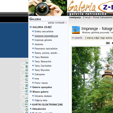
nawigacja:
Z-ne.pl
»
Portal Zakopiański
Galeria
pokaż schowek
»
GALERIA ZDJĘĆ
Impresje - fotog
Doliny tatrzańskie
Motywy górskiej przyrody i ni
Impresje fotograficzne
«« powrót
[ więcej zdjęć tego autora 
Impresje górskie
Jaskinie
Panoramy tatrzańskie
Stawy, jeziora, potoki...
Tatry Bielskie
Tatry Słowackie
Tatry Zachodnie
Tatry Wysokie
Zakopane
Inne
Flora i fauna
Galerie specjalne
Wasze galerie
Ostatnio dodane
Zdjęcia dnia
KARTKI ELEKTRONICZNE
Aktualności