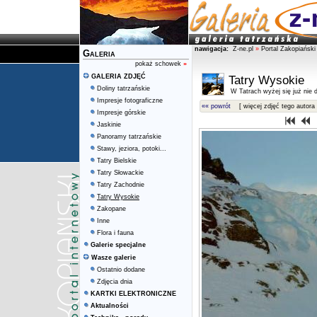
nawigacja:
Z-ne.pl
»
Portal Zakopiański
Galeria
pokaż schowek
»
GALERIA ZDJĘĆ
Tatry Wysokie
Doliny tatrzańskie
W Tatrach wyżej się już nie d
Impresje fotograficzne
«« powrót
[ więcej zdjęć tego autora 
Impresje górskie
Jaskinie
Panoramy tatrzańskie
Stawy, jeziora, potoki...
Tatry Bielskie
Tatry Słowackie
Tatry Zachodnie
Tatry Wysokie
Zakopane
Inne
Flora i fauna
Galerie specjalne
Wasze galerie
Ostatnio dodane
Zdjęcia dnia
KARTKI ELEKTRONICZNE
Aktualności