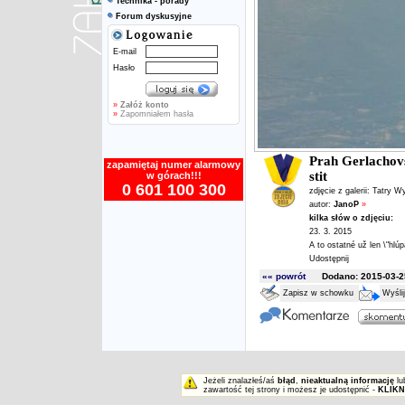
Technika - porady
Forum dyskusyjne
E-mail
Hasło
»
Załóż konto
»
Zapomniałem hasła
Prah Gerlachov
zapamiętaj numer alarmowy
stit
w górach!!!
0 601 100 300
zdjęcie z galerii:
Tatry W
autor:
JanoP
»
kilka słów o zdjęciu:
23. 3. 2015
A to ostatné už len \"hlúpa
Udostępnij
«« powrót
Dodano: 2015-03-25
Zapisz w schowku
Wyśli
Jeżeli znalazłeś/aś
błąd
,
nieaktualną informację
lu
zawartość tej strony i możesz je udostępnić -
KLIKN