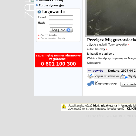
Technika - porady
Forum dyskusyjne
E-mail
Hasło
»
Załóż konto
»
Zapomniałem hasła
Przełęcz Mięguszowieck
zdjęcie z galerii:
Tatry Wysokie
»
autor:
kolowy
»
kilka słów o zdjęciu:
zapamiętaj numer alarmowy
Widok z Przełęczy Koprowej na Mięgu
w górach!!!
0 601 100 300
Udostępnij
«« powrót
Dodano: 2007-04-20
Zapisz w schowku
Wyśli
Jeżeli znalazłeś/aś
błąd
,
nieaktualną informację
lu
zawartość tej strony i możesz je udostępnić -
KLIKN
ZAKOPIAŃSKI PORTAL INTERNET