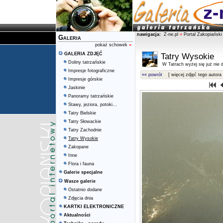
nawigacja:
Z-ne.pl
»
Portal Zakopiański
Galeria
pokaż schowek
»
GALERIA ZDJĘĆ
Tatry Wysokie
Doliny tatrzańskie
W Tatrach wyżej się już nie d
Impresje fotograficzne
«« powrót
[ więcej zdjęć tego autora 
Impresje górskie
Jaskinie
Panoramy tatrzańskie
Stawy, jeziora, potoki...
Tatry Bielskie
Tatry Słowackie
Tatry Zachodnie
Tatry Wysokie
Zakopane
Inne
Flora i fauna
Galerie specjalne
Wasze galerie
Ostatnio dodane
Zdjęcia dnia
KARTKI ELEKTRONICZNE
Aktualności