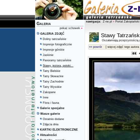
nawigacja:
Z-ne.pl
»
Portal Zakopiański
Galeria
pokaż schowek
»
GALERIA ZDJĘĆ
Stawy Tatrzańsk
Doliny tatrzańskie
Oszałamiają przejrzystością g
Impresje fotograficzne
«« powrót
[ więcej zdjęć tego autora 
Impresje górskie
Jaskinie
Panoramy tatrzańskie
Stawy, jeziora, potoki...
Tatry Bielskie
Tatry Słowackie
Tatry Zachodnie
Tatry Wysokie
Zakopane
Inne
Flora i fauna
Galerie specjalne
Wasze galerie
Ostatnio dodane
Zdjęcia dnia
KARTKI ELEKTRONICZNE
Aktualności