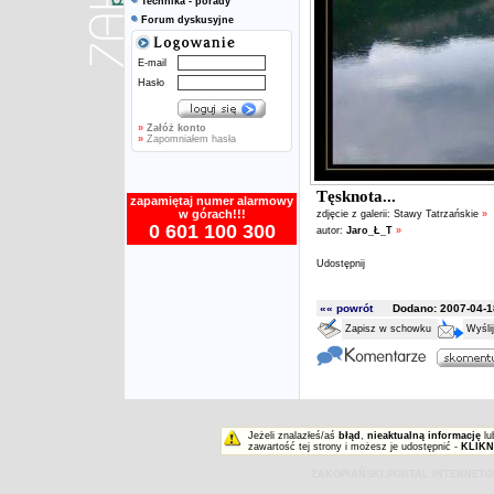
Technika - porady
Forum dyskusyjne
E-mail
Hasło
»
Załóż konto
»
Zapomniałem hasła
Tęsknota...
zapamiętaj numer alarmowy
w górach!!!
zdjęcie z galerii:
Stawy Tatrzańskie
»
0 601 100 300
autor:
Jaro_Ł_T
»
Udostępnij
«« powrót
Dodano: 2007-04-18
Zapisz w schowku
Wyśli
Jeżeli znalazłeś/aś
błąd
,
nieaktualną informację
lu
zawartość tej strony i możesz je udostępnić -
KLIKN
ZAKOPIAŃSKI PORTAL INTERNET