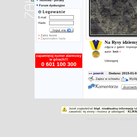
Technika - porady
Forum dyskusyjne
E-mail
Hasło
»
Załóż konto
»
Zapomniałem hasła
Na Rysy idziemy,
zdjęcie z galerii:
Impresje
autor:
hnit
»
zapamiętaj numer alarmowy
w górach!!!
Udostępnij
0 601 100 300
«« powrót
Dodano: 2015-01-04
Zapisz w schowku
Wyśli
Jeżeli znalazłeś/aś
błąd
,
nieaktualną informację
lu
zawartość tej strony i możesz je udostępnić -
KLIKN
ZAKOPIAŃSKI PORTAL INTERNET