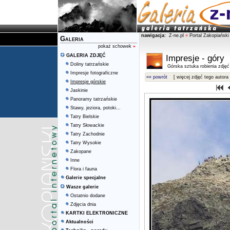
nawigacja:
Z-ne.pl
»
Portal Zakopiański
Galeria
pokaż schowek
»
GALERIA ZDJĘĆ
Impresje - góry
Doliny tatrzańskie
Górska sztuka robienia zdjęć
Impresje fotograficzne
«« powrót
[ więcej zdjęć tego autora 
Impresje górskie
Jaskinie
Panoramy tatrzańskie
Stawy, jeziora, potoki...
Tatry Bielskie
Tatry Słowackie
Tatry Zachodnie
Tatry Wysokie
Zakopane
Inne
Flora i fauna
Galerie specjalne
Wasze galerie
Ostatnio dodane
Zdjęcia dnia
KARTKI ELEKTRONICZNE
Aktualności