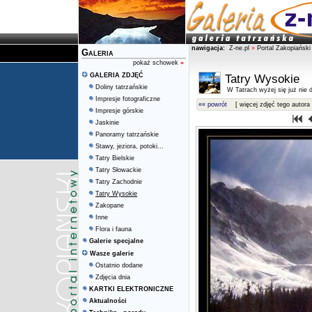
nawigacja:
Z-ne.pl
»
Portal Zakopiański
Galeria
pokaż schowek
»
GALERIA ZDJĘĆ
Tatry Wysokie
Doliny tatrzańskie
W Tatrach wyżej się już nie d
Impresje fotograficzne
«« powrót
[ więcej zdjęć tego autora 
Impresje górskie
Jaskinie
Panoramy tatrzańskie
Stawy, jeziora, potoki...
Tatry Bielskie
Tatry Słowackie
Tatry Zachodnie
Tatry Wysokie
Zakopane
Inne
Flora i fauna
Galerie specjalne
Wasze galerie
Ostatnio dodane
Zdjęcia dnia
KARTKI ELEKTRONICZNE
Aktualności