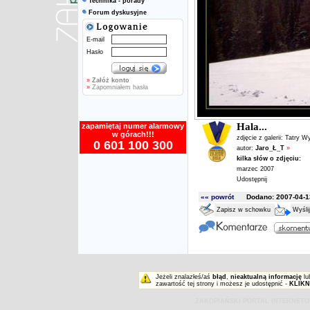
Technika - porady
Forum dyskusyjne
E-mail
Hasło
»
Załóż konto
»
Zapomniałem hasła
Hala...
zapamiętaj numer alarmowy
w górach!!!
zdjęcie z galerii:
Tatry W
0 601 100 300
autor:
Jaro_Ł_T
»
kilka słów o zdjęciu:
marzec 2007
Udostępnij
«« powrót
Dodano: 2007-04-13
Zapisz w schowku
Wyśli
Jeżeli znalazłeś/aś
błąd
,
nieaktualną informację
lu
zawartość tej strony i możesz je udostępnić -
KLIKN
ZAKOPIAŃSKI PORTAL INTERNET