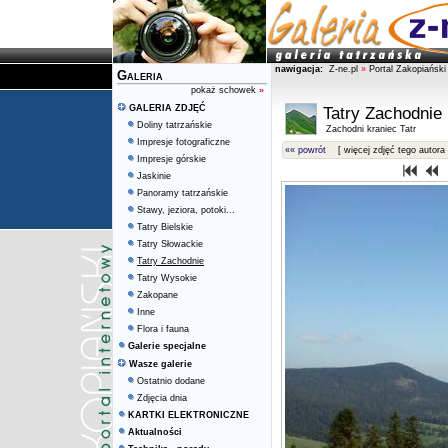
nawigacja:
Z-ne.pl
»
Portal Zakopiański
Galeria
pokaż schowek
»
GALERIA ZDJĘĆ
Tatry Zachodnie
Doliny tatrzańskie
Zachodni kraniec Tatr
Impresje fotograficzne
«« powrót
[ więcej zdjęć tego autora 
Impresje górskie
Jaskinie
Panoramy tatrzańskie
Stawy, jeziora, potoki...
Tatry Bielskie
Tatry Słowackie
Tatry Zachodnie
Tatry Wysokie
Zakopane
Inne
Flora i fauna
Galerie specjalne
Wasze galerie
Ostatnio dodane
Zdjęcia dnia
KARTKI ELEKTRONICZNE
Aktualności