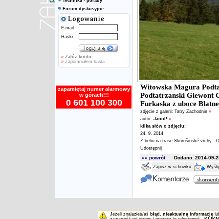
Technika - porady
Forum dyskusyjne
E-mail
Hasło
»
Załóż konto
»
Zapomniałem hasła
Witowska Magura Podta
zapamiętaj numer alarmowy
Podtatrzanski Giewont 
w górach!!!
0 601 100 300
Furkaska z uboce Blatne
zdjęcie z galerii:
Tatry Zachodnie
»
autor:
JanoP
»
kilka słów o zdjęciu:
24. 9. 2014
Z behu na trase Skorušinské vrchy - O
Udostępnij
«« powrót
Dodano: 2014-09-25
Zapisz w schowku
Wyśli
Jeżeli znalazłeś/aś
błąd
,
nieaktualną informację
lu