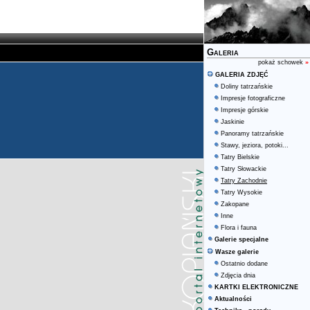
Galeria
pokaż schowek
»
GALERIA ZDJĘĆ
Doliny tatrzańskie
Impresje fotograficzne
Impresje górskie
Jaskinie
Panoramy tatrzańskie
Stawy, jeziora, potoki...
Tatry Bielskie
Tatry Słowackie
Tatry Zachodnie
Tatry Wysokie
Zakopane
Inne
Flora i fauna
Galerie specjalne
Wasze galerie
Ostatnio dodane
Zdjęcia dnia
KARTKI ELEKTRONICZNE
Aktualności