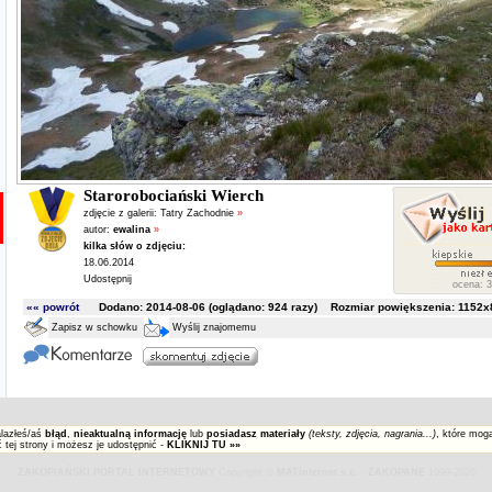
Starorobociański Wierch
zdjęcie z galerii:
Tatry Zachodnie
»
autor:
ewalina
»
kilka słów o zdjęciu:
18.06.2014
Udostępnij
ocena: 3
«« powrót
Dodano: 2014-08-06 (oglądano:
924
razy) Rozmiar powiększenia: 1152x8
Zapisz w schowku
Wyślij znajomemu
alazłeś/aś
błąd
,
nieaktualną informację
lub
posiadasz materiały
(teksty, zdjęcia, nagrania...)
, które mog
 tej strony i możesz je udostępnić -
KLIKNIJ TU »»
ZAKOPIAŃSKI PORTAL INTERNETOWY
Copyright ©
MATinternet s.c.
-
ZAKOPANE
1999-2026