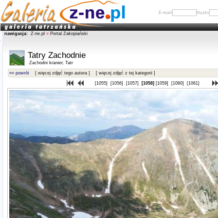
E-mail
Hasło
nawigacja:
Z-ne.pl
»
Portal Zakopiański
Tatry Zachodnie
Zachodni kraniec Tatr
«« powrót
[ więcej zdjęć tego autora ]
[ więcej zdjęć z tej kategorii ]
[1055]
[1056]
[1057]
[1058]
[1059]
[1060]
[1061]