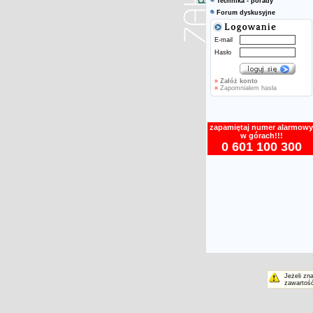
Technika - porady
Forum dyskusyjne
E-mail
Hasło
»
Załóż konto
»
Zapomniałem hasła
zapamiętaj numer alarmowy
w górach!!!
0 601 100 300
Jeżeli zn
zawartość