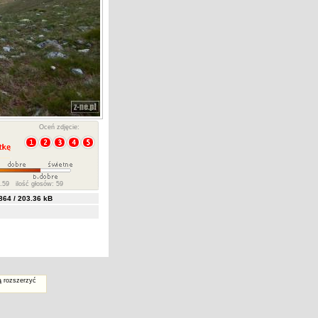
Oceń zdjęcie:
.59 ilość głosów: 59
64 / 203.36 kB
ą rozszerzyć