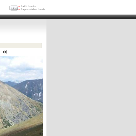
»
Załóż konto
»
Zapomniałem hasła