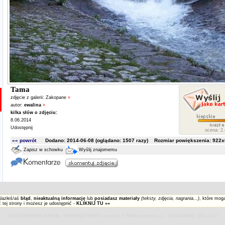
Tama
zdjęcie z galerii:
Zakopane
»
autor:
ewalina
»
kilka słów o zdjęciu:
8.06.2014
Udostępnij
ocena: 2.
«« powrót
Dodano: 2014-06-08 (oglądano:
1507
razy) Rozmiar powiększenia: 922x6
Zapisz w schowku
Wyślij znajomemu
alazłeś/aś
błąd
,
nieaktualną informację
lub
posiadasz materiały
(teksty, zdjęcia, nagrania...)
, które mog
 tej strony i możesz je udostępnić -
KLIKNIJ TU »»
ZAKOPIAŃSKI PORTAL INTERNETOWY
Copyright ©
MATinternet s.c.
-
ZAKOPANE
1999-2026