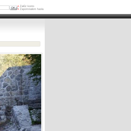
»
Załóż konto
»
Zapomniałem hasła