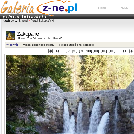
E-mail
Hasło
nawigacja:
Z-ne.pl
»
Portal Zakopiański
Zakopane
U stóp Tatr "zimowa stolica Polski"
«« powrót
[ więcej zdjęć tego autora ]
[ więcej zdjęć z tej kategorii ]
[97]
[98]
[99]
[100]
[101]
[102]
[103]