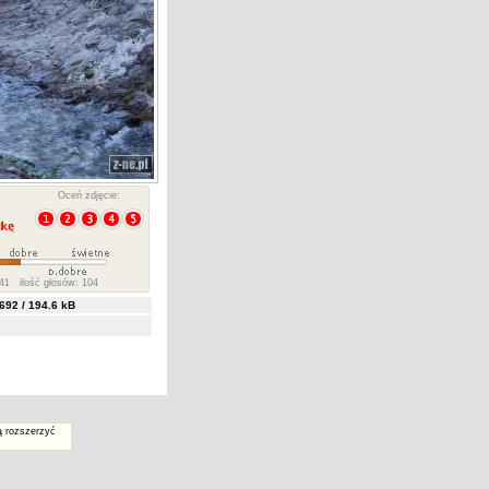
Oceń zdjęcie:
41 ilość głosów: 104
92 / 194.6 kB
ą rozszerzyć