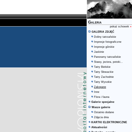
Galeria
pokaż schowek
»
GALERIA ZDJĘĆ
Doliny tatrzańskie
Impresje fotograficzne
Impresje górskie
Jaskinie
Panoramy tatrzańskie
Stawy, jeziora, potoki...
Tatry Bielskie
Tatry Słowackie
Tatry Zachodnie
Tatry Wysokie
Zakopane
Inne
Flora i fauna
Galerie specjalne
Wasze galerie
Ostatnio dodane
Zdjęcia dnia
KARTKI ELEKTRONICZNE
Aktualności