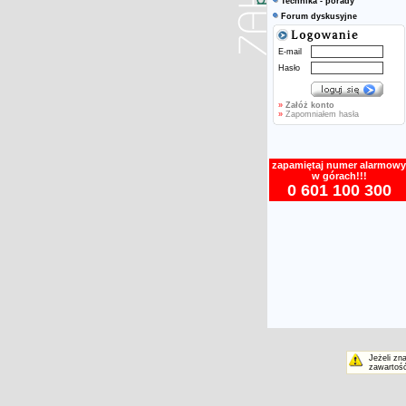
Technika - porady
Forum dyskusyjne
E-mail
Hasło
»
Załóż konto
»
Zapomniałem hasła
zapamiętaj numer alarmowy
w górach!!!
0 601 100 300
Jeżeli zn
zawartość