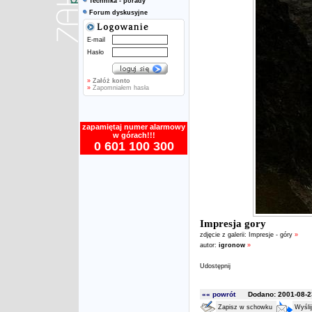
Technika - porady
Forum dyskusyjne
E-mail
Hasło
»
Załóż konto
»
Zapomniałem hasła
zapamiętaj numer alarmowy
w górach!!!
0 601 100 300
Impresja gory
zdjęcie z galerii:
Impresje - góry
»
autor:
igronow
»
Udostępnij
«« powrót
Dodano: 2001-08-23
Zapisz w schowku
Wyśli