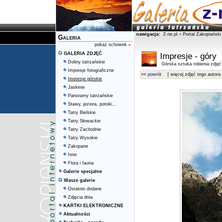
nawigacja:
Z-ne.pl
»
Portal Zakopiański
Galeria
pokaż schowek
»
GALERIA ZDJĘĆ
Impresje - góry
Doliny tatrzańskie
Górska sztuka robienia zdjęć
Impresje fotograficzne
«« powrót
[ więcej zdjęć tego autora 
Impresje górskie
Jaskinie
Panoramy tatrzańskie
Stawy, jeziora, potoki...
Tatry Bielskie
Tatry Słowackie
Tatry Zachodnie
Tatry Wysokie
Zakopane
Inne
Flora i fauna
Galerie specjalne
Wasze galerie
Ostatnio dodane
Zdjęcia dnia
KARTKI ELEKTRONICZNE
Aktualności