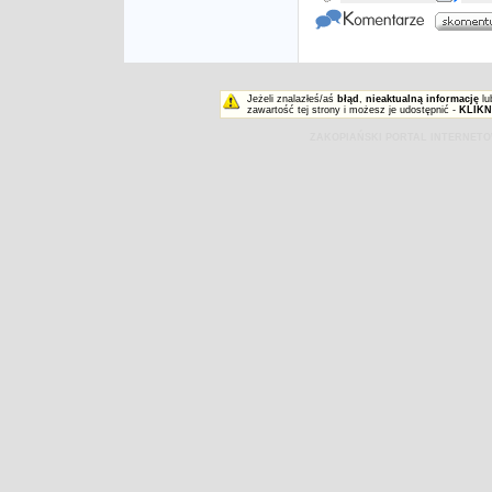
Jeżeli znalazłeś/aś
błąd
,
nieaktualną informację
lu
zawartość tej strony i możesz je udostępnić -
KLIKN
ZAKOPIAŃSKI PORTAL INTERNET