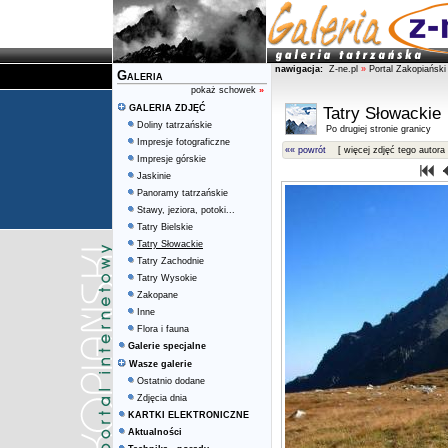
nawigacja:
Z-ne.pl
»
Portal Zakopiański
Galeria
pokaż schowek
»
GALERIA ZDJĘĆ
Tatry Słowackie
Doliny tatrzańskie
Po drugiej stronie granicy
Impresje fotograficzne
«« powrót
[ więcej zdjęć tego autora 
Impresje górskie
Jaskinie
Panoramy tatrzańskie
Stawy, jeziora, potoki...
Tatry Bielskie
Tatry Słowackie
Tatry Zachodnie
Tatry Wysokie
Zakopane
Inne
Flora i fauna
Galerie specjalne
Wasze galerie
Ostatnio dodane
Zdjęcia dnia
KARTKI ELEKTRONICZNE
Aktualności