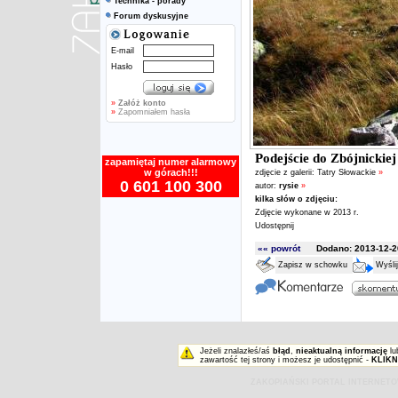
Technika - porady
Forum dyskusyjne
E-mail
Hasło
»
Załóż konto
»
Zapomniałem hasła
Podejście do Zbójnickiej
zapamiętaj numer alarmowy
w górach!!!
zdjęcie z galerii:
Tatry Słowackie
»
0 601 100 300
autor:
rysie
»
kilka słów o zdjęciu:
Zdjęcie wykonane w 2013 r.
Udostępnij
«« powrót
Dodano: 2013-12-26
Zapisz w schowku
Wyśli
Jeżeli znalazłeś/aś
błąd
,
nieaktualną informację
lu
zawartość tej strony i możesz je udostępnić -
KLIKN
ZAKOPIAŃSKI PORTAL INTERNET