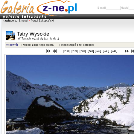
E-mail
Hasło
nawigacja:
Z-ne.pl
»
Portal Zakopiański
Tatry Wysokie
W Tatrach wyżej się już nie da :)
«« powrót
[ więcej zdjęć tego autora ]
[ więcej zdjęć z tej kategorii ]
[238]
[239]
[240]
[241]
[242]
[243]
[244]