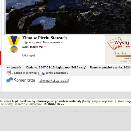
Zima w Pięciu Stawach
zdjęcie z galerii:
Tatry Wysokie
»
autor:
maciejwol
»
Udostępnij
ocena: 3.
«« powrót
Dodano: 2007-03-15 (oglądano:
5480
razy) Rozmiar powiększenia: 1024x
Zapisz w schowku
Wyślij znajomemu
alazłeś/aś
błąd
,
nieaktualną informację
lub
posiadasz materiały
(teksty, zdjęcia, nagrania...)
, które mog
 tej strony i możesz je udostępnić -
KLIKNIJ TU »»
ZAKOPIAŃSKI PORTAL INTERNETOWY
Copyright ©
MATinternet s.c.
-
ZAKOPANE
1999-2026