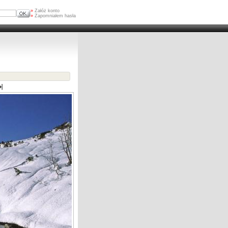
»
Załóż konto
»
Zapomniałem hasła