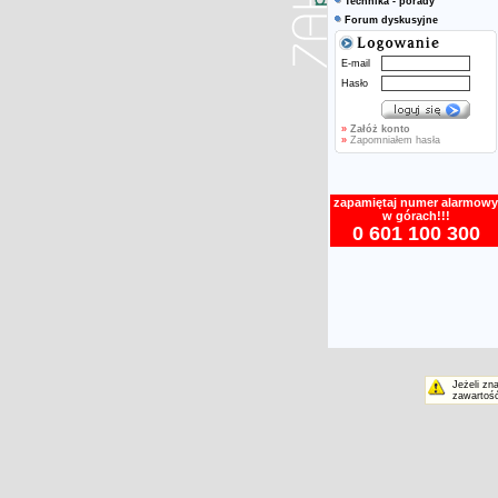
Technika - porady
Forum dyskusyjne
E-mail
Hasło
»
Załóż konto
»
Zapomniałem hasła
zapamiętaj numer alarmowy
w górach!!!
0 601 100 300
Jeżeli zn
zawartość