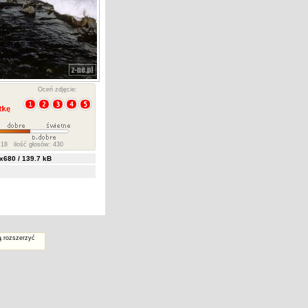
Oceń zdjęcie:
18 ilość głosów: 430
680 / 139.7 kB
ą rozszerzyć