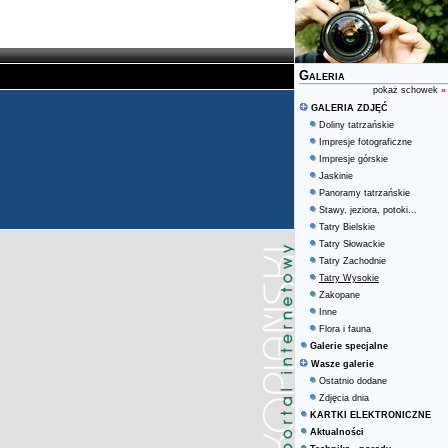
Galeria
pokaż schowek
»
GALERIA ZDJĘĆ
Doliny tatrzańskie
Impresje fotograficzne
Impresje górskie
Jaskinie
Panoramy tatrzańskie
Stawy, jeziora, potoki...
Tatry Bielskie
Tatry Słowackie
Tatry Zachodnie
Tatry Wysokie
Zakopane
Inne
Flora i fauna
Galerie specjalne
Wasze galerie
Ostatnio dodane
Zdjęcia dnia
KARTKI ELEKTRONICZNE
Aktualności