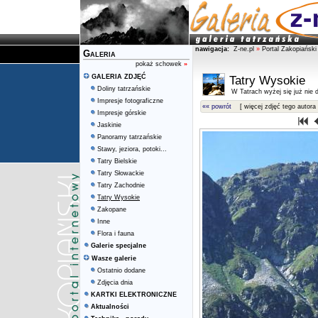
nawigacja:
Z-ne.pl
»
Portal Zakopiański
Galeria
pokaż schowek
»
GALERIA ZDJĘĆ
Tatry Wysokie
Doliny tatrzańskie
W Tatrach wyżej się już nie d
Impresje fotograficzne
«« powrót
[ więcej zdjęć tego autora 
Impresje górskie
Jaskinie
Panoramy tatrzańskie
Stawy, jeziora, potoki...
Tatry Bielskie
Tatry Słowackie
Tatry Zachodnie
Tatry Wysokie
Zakopane
Inne
Flora i fauna
Galerie specjalne
Wasze galerie
Ostatnio dodane
Zdjęcia dnia
KARTKI ELEKTRONICZNE
Aktualności