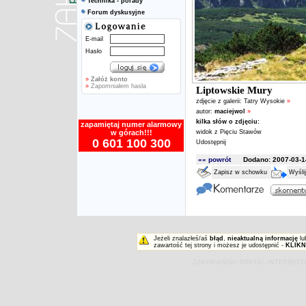
Technika - porady
Forum dyskusyjne
E-mail
Hasło
»
Załóż konto
»
Zapomniałem hasła
Liptowskie Mury
zdjęcie z galerii:
Tatry Wysokie
»
autor:
maciejwol
»
kilka słów o zdjęciu:
zapamiętaj numer alarmowy
w górach!!!
widok z Pięciu Stawów
0 601 100 300
Udostępnij
«« powrót
Dodano: 2007-03-14
Zapisz w schowku
Wyśli
Jeżeli znalazłeś/aś
błąd
,
nieaktualną informację
lu
zawartość tej strony i możesz je udostępnić -
KLIKN
ZAKOPIAŃSKI PORTAL INTERNET