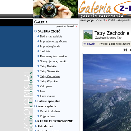
nawigacja:
Z-ne.pl
»
Portal Zakopiański
Galeria
pokaż schowek
»
GALERIA ZDJĘĆ
Tatry Zachodnie
Doliny tatrzańskie
Zachodni kraniec Tatr
Impresje fotograficzne
«« powrót
[ więcej zdjęć tego autora 
Impresje górskie
Jaskinie
Panoramy tatrzańskie
Stawy, jeziora, potoki...
Tatry Bielskie
Tatry Słowackie
Tatry Zachodnie
Tatry Wysokie
Zakopane
Inne
Flora i fauna
Galerie specjalne
Wasze galerie
Ostatnio dodane
Zdjęcia dnia
KARTKI ELEKTRONICZNE
Aktualności