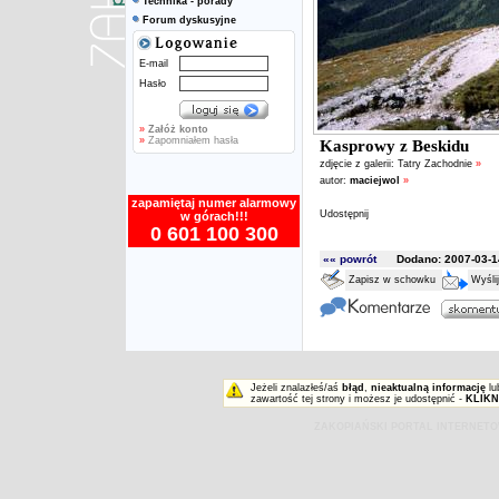
Technika - porady
Forum dyskusyjne
E-mail
Hasło
»
Załóż konto
»
Zapomniałem hasła
Kasprowy z Beskidu
zdjęcie z galerii:
Tatry Zachodnie
»
autor:
maciejwol
»
zapamiętaj numer alarmowy
Udostępnij
w górach!!!
0 601 100 300
«« powrót
Dodano: 2007-03-14
Zapisz w schowku
Wyśli
Jeżeli znalazłeś/aś
błąd
,
nieaktualną informację
lu
zawartość tej strony i możesz je udostępnić -
KLIKN
ZAKOPIAŃSKI PORTAL INTERNET