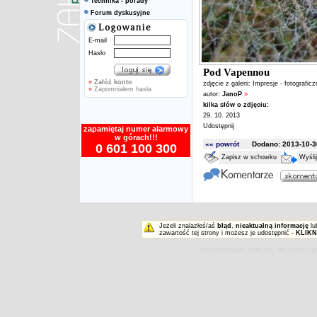
Technika - porady
Forum dyskusyjne
E-mail
Hasło
Pod Vapennou
»
Załóż konto
zdjęcie z galerii:
Impresje - fotografic
»
Zapomniałem hasła
autor:
JanoP
»
kilka słów o zdjęciu:
29. 10. 2013
Udostępnij
zapamiętaj numer alarmowy
w górach!!!
«« powrót
Dodano: 2013-10-30
0 601 100 300
Zapisz w schowku
Wyśli
Jeżeli znalazłeś/aś
błąd
,
nieaktualną informację
lu
zawartość tej strony i możesz je udostępnić -
KLIKN
ZAKOPIAŃSKI PORTAL INTERNET