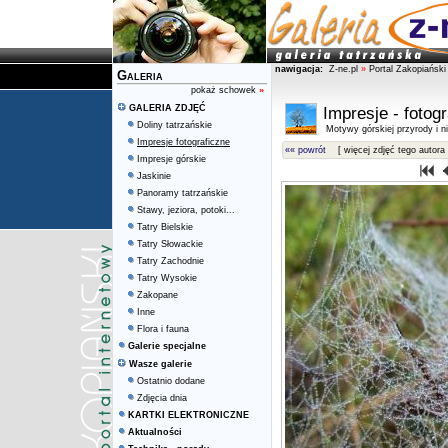
nawigacja:
Z-ne.pl
»
Portal Zakopiański
Galeria
pokaż schowek
»
GALERIA ZDJĘĆ
Impresje - fotog
Doliny tatrzańskie
Motywy górskiej przyrody i ni
Impresje fotograficzne
«« powrót
[ więcej zdjęć tego autora 
Impresje górskie
Jaskinie
Panoramy tatrzańskie
Stawy, jeziora, potoki...
Tatry Bielskie
Tatry Słowackie
Tatry Zachodnie
Tatry Wysokie
Zakopane
Inne
Flora i fauna
Galerie specjalne
Wasze galerie
Ostatnio dodane
Zdjęcia dnia
KARTKI ELEKTRONICZNE
Aktualności