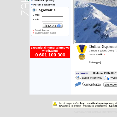
Technika - porady
Forum dyskusyjne
E-mail
Hasło
»
Załóż konto
»
Zapomniałem hasła
Dolina Gąsienn
zapamiętaj numer alarmowy
w górach!!!
zdjęcie z galerii:
Doliny T
0 601 100 300
autor:
sesib
»
Udostępnij
«« powrót
Dodano: 2007-03-11
Zapisz w schowku
Wyśli
Jeżeli znalazłeś/aś
błąd
,
nieaktualną informację
lu
zawartość tej strony i możesz je udostępnić -
KLIKN
ZAKOPIAŃSKI PORTAL INTERNET