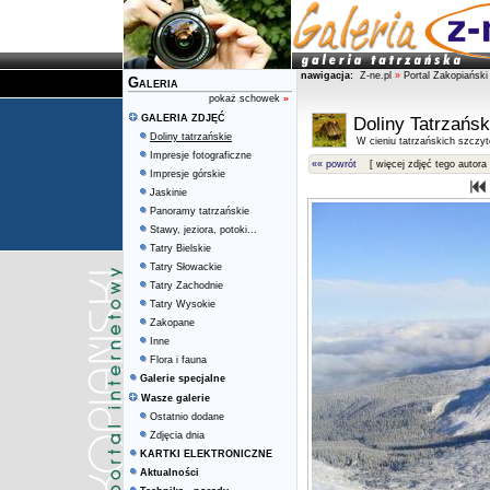
nawigacja:
Z-ne.pl
»
Portal Zakopiański
Galeria
pokaż schowek
»
GALERIA ZDJĘĆ
Doliny Tatrzańsk
Doliny tatrzańskie
W cieniu tatrzańskich szczy
Impresje fotograficzne
«« powrót
[ więcej zdjęć tego autora 
Impresje górskie
Jaskinie
Panoramy tatrzańskie
Stawy, jeziora, potoki...
Tatry Bielskie
Tatry Słowackie
Tatry Zachodnie
Tatry Wysokie
Zakopane
Inne
Flora i fauna
Galerie specjalne
Wasze galerie
Ostatnio dodane
Zdjęcia dnia
KARTKI ELEKTRONICZNE
Aktualności