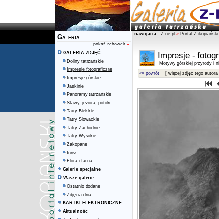
nawigacja:
Z-ne.pl
»
Portal Zakopiański
Galeria
pokaż schowek
»
GALERIA ZDJĘĆ
Impresje - fotog
Doliny tatrzańskie
Motywy górskiej przyrody i ni
Impresje fotograficzne
«« powrót
[ więcej zdjęć tego autora 
Impresje górskie
Jaskinie
Panoramy tatrzańskie
Stawy, jeziora, potoki...
Tatry Bielskie
Tatry Słowackie
Tatry Zachodnie
Tatry Wysokie
Zakopane
Inne
Flora i fauna
Galerie specjalne
Wasze galerie
Ostatnio dodane
Zdjęcia dnia
KARTKI ELEKTRONICZNE
Aktualności