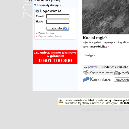
Technika - porady
Forum dyskusyjne
E-mail
Hasło
»
Załóż konto
»
Zapomniałem hasła
Kocioł mgieł
zdjęcie z galerii:
Impresje - fotografic
autor:
marekbielicz
»
zapamiętaj numer alarmowy
Udostępnij
w górach!!!
0 601 100 300
«« powrót
Dodano: 2013-09-13
Zapisz w schowku
Wyśli
Jeżeli znalazłeś/aś
błąd
,
nieaktualną informację
lu
zawartość tej strony i możesz je udostępnić -
KLIKN
ZAKOPIAŃSKI PORTAL INTERNET