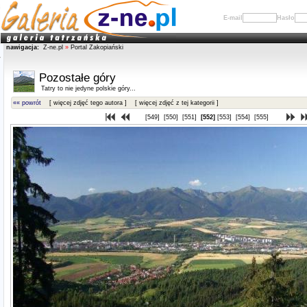
E-mail
Hasło
nawigacja:
Z-ne.pl
»
Portal Zakopiański
Pozostałe góry
Tatry to nie jedyne polskie góry...
«« powrót
[ więcej zdjęć tego autora ]
[ więcej zdjęć z tej kategorii ]
[549]
[550]
[551]
[552]
[553]
[554]
[555]