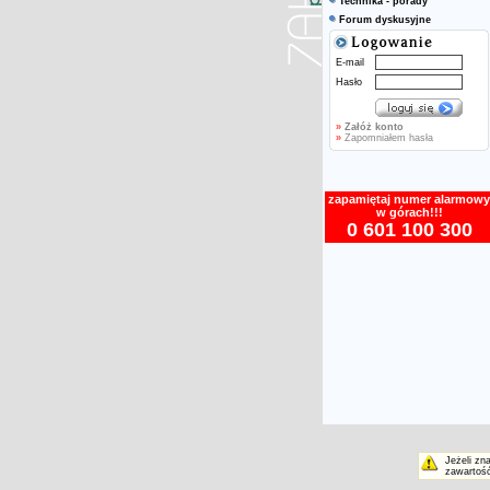
Technika - porady
Forum dyskusyjne
E-mail
Hasło
»
Załóż konto
»
Zapomniałem hasła
zapamiętaj numer alarmowy
w górach!!!
0 601 100 300
Jeżeli zn
zawartość