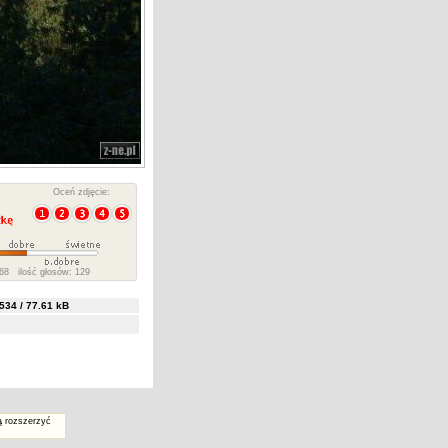
Oceń zdjęcie:
68 ilość głosów: 129
34 / 77.61 kB
ą rozszerzyć