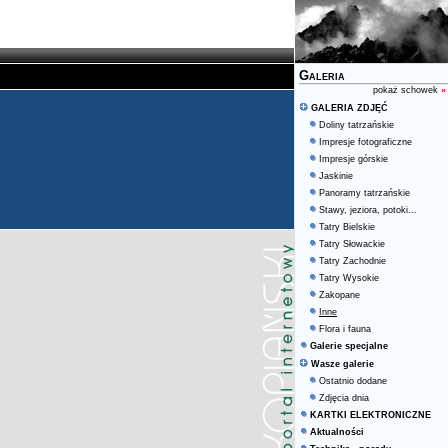
Galeria
pokaż schowek
»
GALERIA ZDJĘĆ
Doliny tatrzańskie
Impresje fotograficzne
Impresje górskie
Jaskinie
Panoramy tatrzańskie
Stawy, jeziora, potoki...
Tatry Bielskie
Tatry Słowackie
Tatry Zachodnie
Tatry Wysokie
Zakopane
Inne
Flora i fauna
Galerie specjalne
Wasze galerie
Ostatnio dodane
Zdjęcia dnia
KARTKI ELEKTRONICZNE
Aktualności