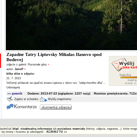
Zapadne Tatry Liptovsky Mikulas Ilanovo spod
Bodovej
zdjęcie z galerii:
Pozostałe góry
»
autor:
JanoP
»
kilka słów o zdjęciu:
21. 7. 2013
Večerný prídavok na opačnú stranu Liptova v rámci tzv. "oddychového dňa"...
ocena: 2.
Udostępnij
«« powrót
Dodano: 2013-07-22 (oglądano:
1227
razy) Rozmiar powiększenia: 712x5
Zapisz w schowku
Wyślij znajomemu
alazłeś/aś
błąd
,
nieaktualną informację
lub
posiadasz materiały
(teksty, zdjęcia, nagrania...)
, które mog
 tej strony i możesz je udostępnić -
KLIKNIJ TU »»