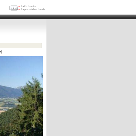
»
Załóż konto
»
Zapomniałem hasła