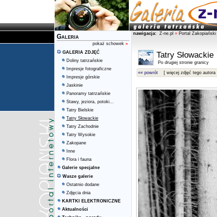
nawigacja:
Z-ne.pl
»
Portal Zakopiański
Galeria
pokaż schowek
»
GALERIA ZDJĘĆ
Tatry Słowackie
Doliny tatrzańskie
Po drugiej stronie granicy
Impresje fotograficzne
«« powrót
[ więcej zdjęć tego autora 
Impresje górskie
Jaskinie
Panoramy tatrzańskie
Stawy, jeziora, potoki...
Tatry Bielskie
Tatry Słowackie
Tatry Zachodnie
Tatry Wysokie
Zakopane
Inne
Flora i fauna
Galerie specjalne
Wasze galerie
Ostatnio dodane
Zdjęcia dnia
KARTKI ELEKTRONICZNE
Aktualności