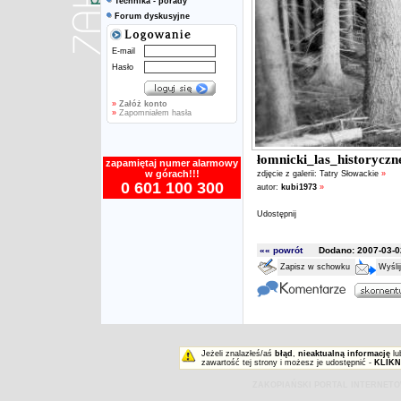
Technika - porady
Forum dyskusyjne
E-mail
Hasło
»
Załóż konto
»
Zapomniałem hasła
łomnicki_las_historyczn
zapamiętaj numer alarmowy
w górach!!!
zdjęcie z galerii:
Tatry Słowackie
»
0 601 100 300
autor:
kubi1973
»
Udostępnij
«« powrót
Dodano: 2007-03-02
Zapisz w schowku
Wyśli
Jeżeli znalazłeś/aś
błąd
,
nieaktualną informację
lu
zawartość tej strony i możesz je udostępnić -
KLIKN
ZAKOPIAŃSKI PORTAL INTERNET