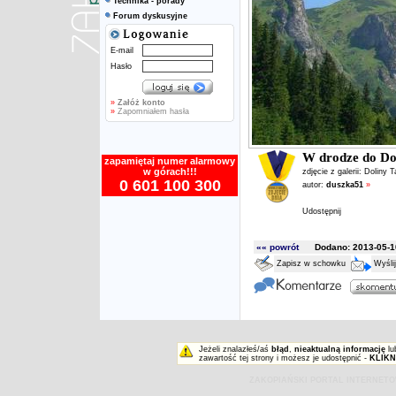
Technika - porady
Forum dyskusyjne
E-mail
Hasło
»
Załóż konto
»
Zapomniałem hasła
W drodze do Dol
zapamiętaj numer alarmowy
w górach!!!
zdjęcie z galerii:
Doliny T
0 601 100 300
autor:
duszka51
»
Udostępnij
«« powrót
Dodano: 2013-05-10
Zapisz w schowku
Wyśli
Jeżeli znalazłeś/aś
błąd
,
nieaktualną informację
lu
zawartość tej strony i możesz je udostępnić -
KLIKN
ZAKOPIAŃSKI PORTAL INTERNET