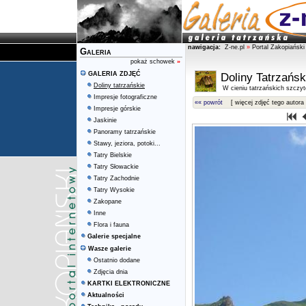
nawigacja:
Z-ne.pl
»
Portal Zakopiański
Galeria
pokaż schowek
»
GALERIA ZDJĘĆ
Doliny Tatrzańsk
Doliny tatrzańskie
W cieniu tatrzańskich szczy
Impresje fotograficzne
«« powrót
[ więcej zdjęć tego autora 
Impresje górskie
Jaskinie
Panoramy tatrzańskie
Stawy, jeziora, potoki...
Tatry Bielskie
Tatry Słowackie
Tatry Zachodnie
Tatry Wysokie
Zakopane
Inne
Flora i fauna
Galerie specjalne
Wasze galerie
Ostatnio dodane
Zdjęcia dnia
KARTKI ELEKTRONICZNE
Aktualności