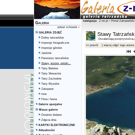
nawigacja:
Z-ne.pl
»
Portal Zakopiański
Galeria
pokaż schowek
»
GALERIA ZDJĘĆ
Stawy Tatrzańsk
Doliny tatrzańskie
Oszałamiają przejrzystością g
Impresje fotograficzne
«« powrót
[ więcej zdjęć tego autora 
Impresje górskie
Jaskinie
Panoramy tatrzańskie
Stawy, jeziora, potoki...
Tatry Bielskie
Tatry Słowackie
Tatry Zachodnie
Tatry Wysokie
Zakopane
Inne
Flora i fauna
Galerie specjalne
Wasze galerie
Ostatnio dodane
Zdjęcia dnia
KARTKI ELEKTRONICZNE
Aktualności