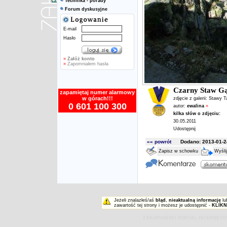
Technika - porady
Forum dyskusyjne
E-mail
Hasło
»
Załóż konto
»
Zapomniałem hasła
Czarny Staw Gą
zapamiętaj numer alarmowy
w górach!!!
zdjęcie z galerii:
Stawy T
0 601 100 300
autor:
ewalina
»
kilka słów o zdjęciu:
30.05.2011
Udostępnij
«« powrót
Dodano: 2013-01-24
Zapisz w schowku
Wyśli
Jeżeli znalazłeś/aś
błąd
,
nieaktualną informację
lu
zawartość tej strony i możesz je udostępnić -
KLIKN
ZAKOPIAŃSKI PORTAL INTERNET