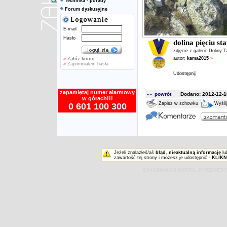
Technika - porady
Forum dyskusyjne
E-mail
Hasło
dolina pięciu s
zdjęcie z galerii:
Doliny T
autor:
kama2015
»
»
Załóż konto
»
Zapomniałem hasła
Udostępnij
zapamiętaj numer alarmowy
«« powrót
Dodano: 2012-12-18
w górach!!!
Zapisz w schowku
Wyśli
0 601 100 300
Jeżeli znalazłeś/aś
błąd
,
nieaktualną informację
lu
zawartość tej strony i możesz je udostępnić -
KLIKN
ZAKOPIAŃSKI PORTAL INTERNET