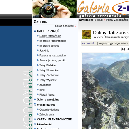
nawigacja:
Z-ne.pl
»
Portal Zakopiański
Galeria
pokaż schowek
»
GALERIA ZDJĘĆ
Doliny Tatrzańsk
Doliny tatrzańskie
W cieniu tatrzańskich szczy
Impresje fotograficzne
«« powrót
[ więcej zdjęć tego autora 
Impresje górskie
Jaskinie
Panoramy tatrzańskie
Stawy, jeziora, potoki...
Tatry Bielskie
Tatry Słowackie
Tatry Zachodnie
Tatry Wysokie
Zakopane
Inne
Flora i fauna
Galerie specjalne
Wasze galerie
Ostatnio dodane
Zdjęcia dnia
KARTKI ELEKTRONICZNE
Aktualności