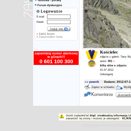
Technika - porady
Forum dyskusyjne
E-mail
Hasło
»
Załóż konto
»
Zapomniałem hasła
Kościelec
zapamiętaj numer alarmowy
w górach!!!
zdjęcie z galerii:
Tatry W
0 601 100 300
autor:
001
»
kilka słów o zdjęciu:
01.07.2012
Udostępnij
«« powrót
Dodano: 2012-07-14
Zapisz w schowku
Wyśli
Jeżeli znalazłeś/aś
błąd
,
nieaktualną informację
lu
zawartość tej strony i możesz je udostępnić -
KLIKN
ZAKOPIAŃSKI PORTAL INTERNET