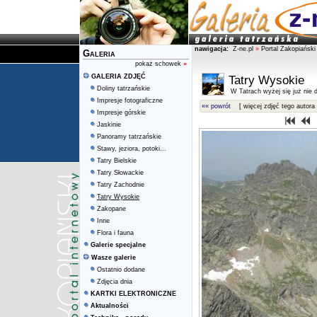
nawigacja:
Z-ne.pl
»
Portal Zakopiański
Galeria
pokaż schowek
»
GALERIA ZDJĘĆ
Tatry Wysokie
Doliny tatrzańskie
W Tatrach wyżej się już nie d
Impresje fotograficzne
«« powrót
[ więcej zdjęć tego autora 
Impresje górskie
Jaskinie
Panoramy tatrzańskie
Stawy, jeziora, potoki...
Tatry Bielskie
Tatry Słowackie
Tatry Zachodnie
Tatry Wysokie
Zakopane
Inne
Flora i fauna
Galerie specjalne
Wasze galerie
Ostatnio dodane
Zdjęcia dnia
KARTKI ELEKTRONICZNE
Aktualności