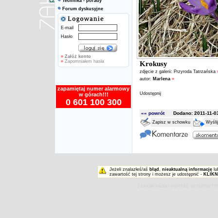
Technika - porady
Forum dyskusyjne
E-mail
Hasło
»
Załóż konto
»
Zapomniałem hasła
Krokusy
zdjęcie z galerii:
Przyroda Tatrzańska
autor:
Marlena
»
zapamiętaj numer alarmowy
Udostępnij
w górach!!!
0 601 100 300
«« powrót
Dodano: 2011-11-03
Zapisz w schowku
Wyśli
Jeżeli znalazłeś/aś
błąd
,
nieaktualną informację
lu
zawartość tej strony i możesz je udostępnić -
KLIKN
ZAKOPIAŃSKI PORTAL INTERNET