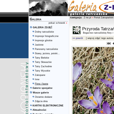
nawigacja:
Z-ne.pl
»
Portal Zakopiański
Galeria
pokaż schowek
»
GALERIA ZDJĘĆ
Przyroda Tatrza
Doliny tatrzańskie
Bogactwo tatrzańskiej flory i
Impresje fotograficzne
«« powrót
[ więcej zdjęć tego autora 
Impresje górskie
Jaskinie
Panoramy tatrzańskie
Stawy, jeziora, potoki...
Tatry Bielskie
Tatry Słowackie
Tatry Zachodnie
Tatry Wysokie
Zakopane
Inne
Flora i fauna
Galerie specjalne
Wasze galerie
Ostatnio dodane
Zdjęcia dnia
KARTKI ELEKTRONICZNE
Aktualności