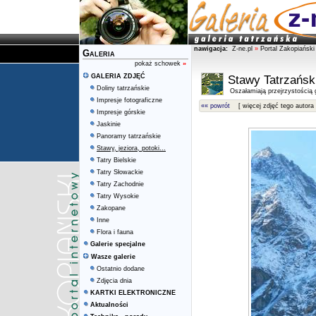
nawigacja:
Z-ne.pl
»
Portal Zakopiański
Galeria
pokaż schowek
»
GALERIA ZDJĘĆ
Stawy Tatrzańsk
Doliny tatrzańskie
Oszałamiają przejrzystością g
Impresje fotograficzne
«« powrót
[ więcej zdjęć tego autora 
Impresje górskie
Jaskinie
Panoramy tatrzańskie
Stawy, jeziora, potoki...
Tatry Bielskie
Tatry Słowackie
Tatry Zachodnie
Tatry Wysokie
Zakopane
Inne
Flora i fauna
Galerie specjalne
Wasze galerie
Ostatnio dodane
Zdjęcia dnia
KARTKI ELEKTRONICZNE
Aktualności