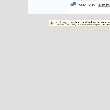
Jeżeli znalazłeś/aś
błąd
,
nieaktualną informację
lu
zawartość tej strony i możesz je udostępnić -
KLIKN
ZAKOPIAŃSKI PORTAL INTERNET