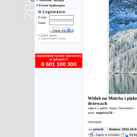
Technika - porady
Forum dyskusyjne
E-mail
Hasło
»
Załóż konto
»
Zapomniałem hasła
zapamiętaj numer alarmowy
w górach!!!
0 601 100 300
Widok na Mnicha i piękn
drzewach
zdjęcie z galerii:
Stawy Tatrzańskie
»
autor:
magdzia118
»
Udostępnij
«« powrót
Dodano: 2011-10-24
Zapisz w schowku
Wyśli