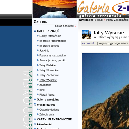
nawigacja:
Z-ne.pl
»
Portal Zakopiański
Galeria
pokaż schowek
»
GALERIA ZDJĘĆ
Tatry Wysokie
Doliny tatrzańskie
W Tatrach wyżej się już nie d
Impresje fotograficzne
«« powrót
[ więcej zdjęć tego autora 
Impresje górskie
Jaskinie
Panoramy tatrzańskie
Stawy, jeziora, potoki...
Tatry Bielskie
Tatry Słowackie
Tatry Zachodnie
Tatry Wysokie
Zakopane
Inne
Flora i fauna
Galerie specjalne
Wasze galerie
Ostatnio dodane
Zdjęcia dnia
KARTKI ELEKTRONICZNE
Aktualności