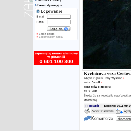
Technika - porady
Forum dyskusyjne
E-mail
Hasło
»
Załóż konto
»
Zapomniałem hasła
zapamiętaj numer alarmowy
w górach!!!
0 601 100 300
Kvetnicova veza Certova
zdjęcie z galerii:
Tatry Wysokie
»
autor:
JanoP
»
kilka słów o zdjęciu:
13. 9. 2011
Škoda, že sa nepodarilo vstať a odštar
Udostępnij
«« powrót
Dodano: 2011-09-20
Zapisz w schowku
Wyśli