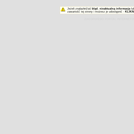
Jeżeli znalazłeś/aś
błąd
,
nieaktualną informację
lu
zawartość tej strony i możesz je udostępnić -
KLIKN
ZAKOPIAŃSKI PORTAL INTERNET