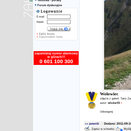
Technika - porady
Forum dyskusyjne
E-mail
Hasło
»
Załóż konto
»
Zapomniałem hasła
zapamiętaj numer alarmowy
w górach!!!
0 601 100 300
Wołowiec
zdjęcie z galerii:
Tatry Z
autor:
wlodar03
»
Udostępnij
«« powrót
Dodano: 2011-09-10
Zapisz w schowku
Wyśli