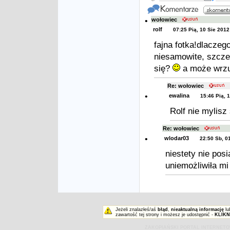
•
wołowiec
rolf
07:25 Pią, 10 Sie 2012
fajna fotka!dlaczeg
niesamowite, szcze
się?
a może wrzu
Re: wołowiec
•
ewalina
15:46 Pią, 
Rolf nie mylisz
Re: wołowiec
•
wlodar03
22:50 Sb, 0
niestety nie pos
uniemożliwiła mi
Jeżeli znalazłeś/aś
błąd
,
nieaktualną informację
lu
zawartość tej strony i możesz je udostępnić -
KLIKN
ZAKOPIAŃSKI PORTAL INTERNET