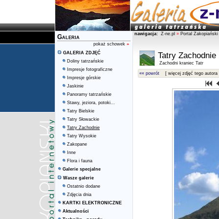
nawigacja:
Z-ne.pl
»
Portal Zakopiański
Galeria
pokaż schowek
»
GALERIA ZDJĘĆ
Tatry Zachodnie
Doliny tatrzańskie
Zachodni kraniec Tatr
Impresje fotograficzne
«« powrót
[ więcej zdjęć tego autora 
Impresje górskie
Jaskinie
Panoramy tatrzańskie
Stawy, jeziora, potoki...
Tatry Bielskie
Tatry Słowackie
Tatry Zachodnie
Tatry Wysokie
Zakopane
Inne
Flora i fauna
Galerie specjalne
Wasze galerie
Ostatnio dodane
Zdjęcia dnia
KARTKI ELEKTRONICZNE
Aktualności