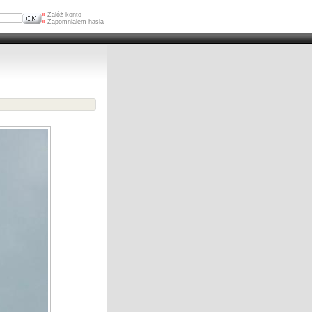
»
Załóż konto
»
Zapomniałem hasła