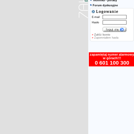
Technika - porady
Forum dyskusyjne
E-mail
Hasło
»
Załóż konto
»
Zapomniałem hasła
zapamiętaj numer alarmowy
w górach!!!
0 601 100 300