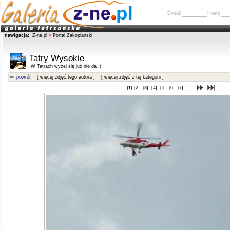
E-mail
Hasło
nawigacja:
Z-ne.pl
»
Portal Zakopiański
Tatry Wysokie
W Tatrach wyżej się już nie da :)
«« powrót
[ więcej zdjęć tego autora ]
[ więcej zdjęć z tej kategorii ]
[1]
[2]
[3]
[4]
[5]
[6]
[7]