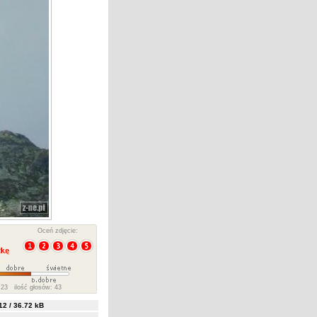
Oceń zdjęcie:
23 ilość głosów: 43
2 / 36.72 kB