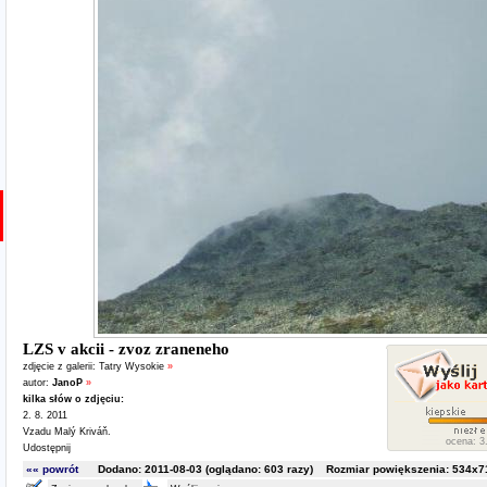
LZS v akcii - zvoz zraneneho
zdjęcie z galerii:
Tatry Wysokie
»
autor:
JanoP
»
kilka słów o zdjęciu:
2. 8. 2011
Vzadu Malý Kriváň.
ocena: 3.
Udostępnij
«« powrót
Dodano: 2011-08-03 (oglądano:
603
razy) Rozmiar powiększenia: 534x71