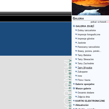
Galeria
pokaż schowek
»
GALERIA ZDJĘĆ
Doliny tatrzańskie
Impresje fotograficzne
Impresje górskie
Jaskinie
Panoramy tatrzańskie
Stawy, jeziora, potoki...
Tatry Bielskie
Tatry Słowackie
Tatry Zachodnie
Tatry Wysokie
Zakopane
Inne
Flora i fauna
Galerie specjalne
Wasze galerie
Ostatnio dodane
Zdjęcia dnia
KARTKI ELEKTRONICZNE
Aktualności