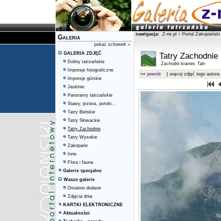
nawigacja:
Z-ne.pl
»
Portal Zakopiański
Galeria
pokaż schowek
»
GALERIA ZDJĘĆ
Tatry Zachodnie
Doliny tatrzańskie
Zachodni kraniec Tatr
Impresje fotograficzne
«« powrót
[ więcej zdjęć tego autora 
Impresje górskie
Jaskinie
Panoramy tatrzańskie
Stawy, jeziora, potoki...
Tatry Bielskie
Tatry Słowackie
Tatry Zachodnie
Tatry Wysokie
Zakopane
Inne
Flora i fauna
Galerie specjalne
Wasze galerie
Ostatnio dodane
Zdjęcia dnia
KARTKI ELEKTRONICZNE
Aktualności