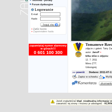
Technika - porady
Forum dyskusyjne
E-mail
Hasło
»
Załóż konto
»
Zapomniałem hasła
Tomanowe Rzed
zapamiętaj numer alarmowy
w górach!!!
zdjęcie z galerii:
Tatry Z
0 601 100 300
autor:
JanoP
»
kilka słów o zdjęciu:
12. 7. 2011
Mimo ZTT.
Udostępnij
«« powrót
Dodano: 2011-07-13
Zapisz w schowku
Wyśli
Jeżeli znalazłeś/aś
błąd
,
nieaktualną informację
lu
zawartość tej strony i możesz je udostępnić -
KLIKN
ZAKOPIAŃSKI PORTAL INTERNET