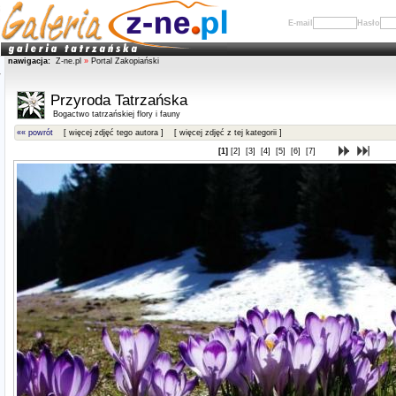
E-mail
Hasło
nawigacja:
Z-ne.pl
»
Portal Zakopiański
Przyroda Tatrzańska
Bogactwo tatrzańskiej flory i fauny
«« powrót
[ więcej zdjęć tego autora ]
[ więcej zdjęć z tej kategorii ]
[1]
[2]
[3]
[4]
[5]
[6]
[7]