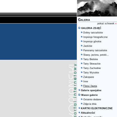
Galeria
pokaż schowek
»
GALERIA ZDJĘĆ
Doliny tatrzańskie
Impresje fotograficzne
Impresje górskie
Jaskinie
Panoramy tatrzańskie
Stawy, jeziora, potoki...
Tatry Bielskie
Tatry Słowackie
Tatry Zachodnie
Tatry Wysokie
Zakopane
Inne
Flora i fauna
Galerie specjalne
Wasze galerie
Ostatnio dodane
Zdjęcia dnia
KARTKI ELEKTRONICZNE
Aktualności