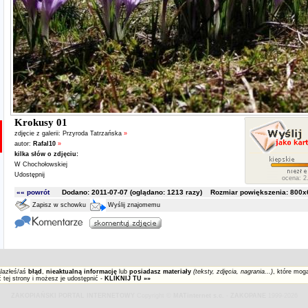
Krokusy 01
zdjęcie z galerii:
Przyroda Tatrzańska
»
autor:
Rafal10
»
kilka słów o zdjęciu:
W Chochołowskiej
Udostępnij
ocena: 2.
«« powrót
Dodano: 2011-07-07 (oglądano:
1213
razy) Rozmiar powiększenia: 800x6
Zapisz w schowku
Wyślij znajomemu
alazłeś/aś
błąd
,
nieaktualną informację
lub
posiadasz materiały
(teksty, zdjęcia, nagrania...)
, które mog
 tej strony i możesz je udostępnić -
KLIKNIJ TU »»
ZAKOPIAŃSKI PORTAL INTERNETOWY
Copyright ©
MATinternet s.c.
-
ZAKOPANE
1999-2026