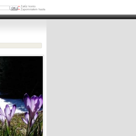
»
Załóż konto
»
Zapomniałem hasła