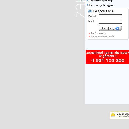
Technika - porady
Forum dyskusyjne
E-mail
Hasło
»
Załóż konto
»
Zapomniałem hasła
zapamiętaj numer alarmowy
w górach!!!
0 601 100 300
Jeżeli zn
zawartość