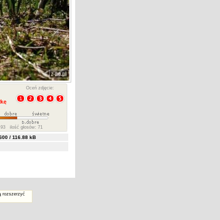
Oceń zdjęcie:
93 ilość głosów: 71
00 / 116.88 kB
ą rozszerzyć