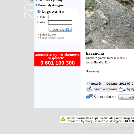
Technika - porady
Forum dyskusyjne
E-mail
Hasło
»
Załóż konto
»
Zapomniałem hasła
kaczucha
zapamiętaj numer alarmowy
w górach!!!
zdjęcie z galerii:
Tatry Wysokie
»
0 601 100 300
autor:
Natalia_81
»
Udostępnij
«« powrót
Dodano: 2011-07-04
Zapisz w schowku
Wyśli
Jeżeli znalazłeś/aś
błąd
,
nieaktualną informację
lu
zawartość tej strony i możesz je udostępnić -
KLIKN
ZAKOPIAŃSKI PORTAL INTERNET