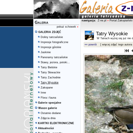
nawigacja:
Z-ne.pl
»
Portal Zakopiański
Galeria
pokaż schowek
»
GALERIA ZDJĘĆ
Tatry Wysokie
Doliny tatrzańskie
W Tatrach wyżej się już nie d
Impresje fotograficzne
«« powrót
[ więcej zdjęć tego autora 
Impresje górskie
Jaskinie
Panoramy tatrzańskie
Stawy, jeziora, potoki...
Tatry Bielskie
Tatry Słowackie
Tatry Zachodnie
Tatry Wysokie
Zakopane
Inne
Flora i fauna
Galerie specjalne
Wasze galerie
Ostatnio dodane
Zdjęcia dnia
KARTKI ELEKTRONICZNE
Aktualności