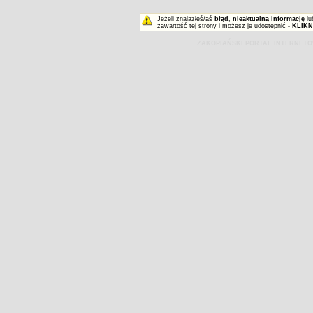
Jeżeli znalazłeś/aś
błąd
,
nieaktualną informację
lu
zawartość tej strony i możesz je udostępnić -
KLIKN
ZAKOPIAŃSKI PORTAL INTERNET