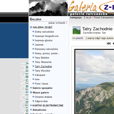
nawigacja:
Z-ne.pl
»
Portal Zakopiański
Galeria
pokaż schowek
»
GALERIA ZDJĘĆ
Tatry Zachodnie
Doliny tatrzańskie
Zachodni kraniec Tatr
Impresje fotograficzne
«« powrót
[ więcej zdjęć tego autora 
Impresje górskie
Jaskinie
Panoramy tatrzańskie
Stawy, jeziora, potoki...
Tatry Bielskie
Tatry Słowackie
Tatry Zachodnie
Tatry Wysokie
Zakopane
Inne
Flora i fauna
Galerie specjalne
Wasze galerie
Ostatnio dodane
Zdjęcia dnia
KARTKI ELEKTRONICZNE
Aktualności