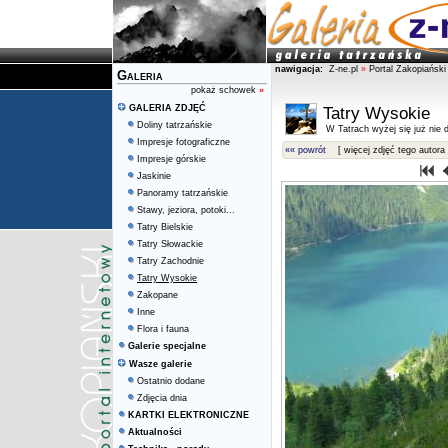
nawigacja:
Z-ne.pl
»
Portal Zakopiański
Galeria
pokaż schowek
»
GALERIA ZDJĘĆ
Tatry Wysokie
Doliny tatrzańskie
W Tatrach wyżej się już nie d
Impresje fotograficzne
«« powrót
[ więcej zdjęć tego autora 
Impresje górskie
Jaskinie
Panoramy tatrzańskie
Stawy, jeziora, potoki...
Tatry Bielskie
Tatry Słowackie
Tatry Zachodnie
Tatry Wysokie
Zakopane
Inne
Flora i fauna
Galerie specjalne
Wasze galerie
Ostatnio dodane
Zdjęcia dnia
KARTKI ELEKTRONICZNE
Aktualności