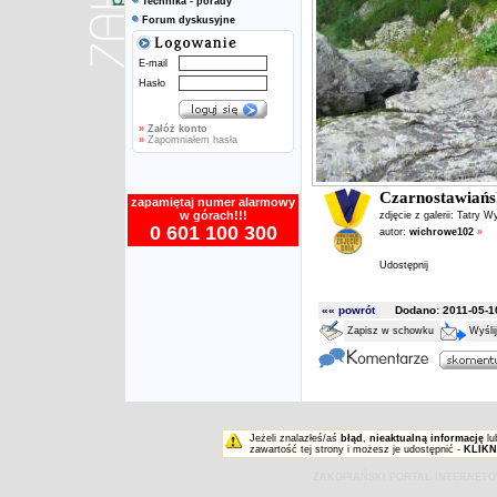
Technika - porady
Forum dyskusyjne
E-mail
Hasło
»
Załóż konto
»
Zapomniałem hasła
Czarnostawiańs
zapamiętaj numer alarmowy
w górach!!!
zdjęcie z galerii:
Tatry W
0 601 100 300
autor:
wichrowe102
»
Udostępnij
«« powrót
Dodano: 2011-05-10
Zapisz w schowku
Wyśli
Jeżeli znalazłeś/aś
błąd
,
nieaktualną informację
lu
zawartość tej strony i możesz je udostępnić -
KLIKN
ZAKOPIAŃSKI PORTAL INTERNET