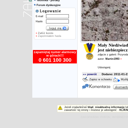
Technika - porady
Forum dyskusyjne
E-mail
Hasło
»
Załóż konto
»
Zapomniałem hasła
Mały Niedźwiadek
jest niebiezpiec
zapamiętaj numer alarmowy
zdjęcie z galerii:
Przyrod
w górach!!!
0 601 100 300
autor:
Martin1993
»
Udostępnij
«« powrót
Dodano: 2011-01-23
Zapisz w schowku
Wyśli
Jeżeli znalazłeś/aś
błąd
,
nieaktualną informację
lu
zawartość tej strony i możesz je udostępnić -
KLIKN
ZAKOPIAŃSKI PORTAL INTERNET