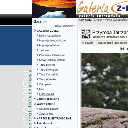
nawigacja:
Z-ne.pl
»
Portal Zakopiański
Galeria
pokaż schowek
»
GALERIA ZDJĘĆ
Przyroda Tatrza
Doliny tatrzańskie
Bogactwo tatrzańskiej flory i
Impresje fotograficzne
«« powrót
[ więcej zdjęć tego autora 
Impresje górskie
Jaskinie
Panoramy tatrzańskie
Stawy, jeziora, potoki...
Tatry Bielskie
Tatry Słowackie
Tatry Zachodnie
Tatry Wysokie
Zakopane
Inne
Flora i fauna
Galerie specjalne
Wasze galerie
Ostatnio dodane
Zdjęcia dnia
KARTKI ELEKTRONICZNE
Aktualności