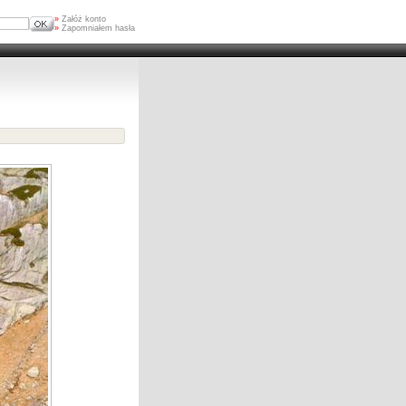
»
Załóż konto
»
Zapomniałem hasła