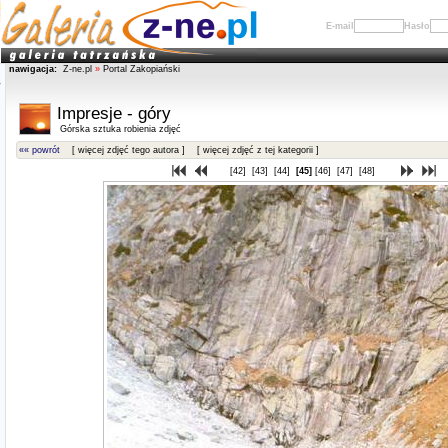
E-mail
Hasło
nawigacja:
Z-ne.pl
»
Portal Zakopiański
Impresje - góry
Górska sztuka robienia zdjęć
«« powrót
[ więcej zdjęć tego autora ]
[ więcej zdjęć z tej kategorii ]
[42]
[43]
[44]
[45]
[46]
[47]
[48]