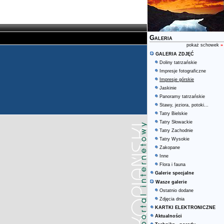
Galeria
pokaż schowek
»
GALERIA ZDJĘĆ
Doliny tatrzańskie
Impresje fotograficzne
Impresje górskie
Jaskinie
Panoramy tatrzańskie
Stawy, jeziora, potoki...
Tatry Bielskie
Tatry Słowackie
Tatry Zachodnie
Tatry Wysokie
Zakopane
Inne
Flora i fauna
Galerie specjalne
Wasze galerie
Ostatnio dodane
Zdjęcia dnia
KARTKI ELEKTRONICZNE
Aktualności