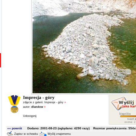
Impresja - góry
zdjęcie z galerii:
Impresje - góry
»
autor:
dlandow
»
Udostępnij
ocena: 2.
«« powrót
Dodano: 2001-08-23 (oglądano:
4290
razy) Rozmiar powiększenia: 554x8
Zapisz w schowku
Wyślij znajomemu