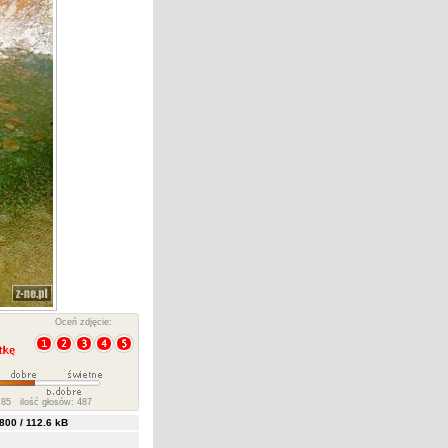
Oceń zdjęcie:
85 ilość głosów: 487
00 / 112.6 kB