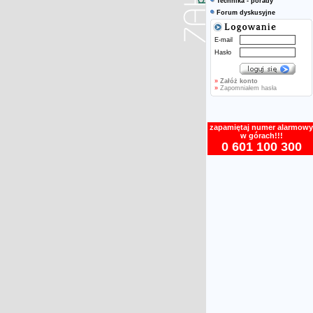
Technika - porady
Forum dyskusyjne
E-mail
Hasło
»
Załóż konto
»
Zapomniałem hasła
zapamiętaj numer alarmowy
w górach!!!
0 601 100 300