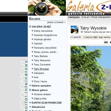
nawigacja:
Z-ne.pl
»
Portal Zakopiański
Galeria
pokaż schowek
»
GALERIA ZDJĘĆ
Tatry Wysokie
Doliny tatrzańskie
W Tatrach wyżej się już nie d
Impresje fotograficzne
«« powrót
[ więcej zdjęć tego autora 
Impresje górskie
Jaskinie
Panoramy tatrzańskie
Stawy, jeziora, potoki...
Tatry Bielskie
Tatry Słowackie
Tatry Zachodnie
Tatry Wysokie
Zakopane
Inne
Flora i fauna
Galerie specjalne
Wasze galerie
Ostatnio dodane
Zdjęcia dnia
KARTKI ELEKTRONICZNE
Aktualności