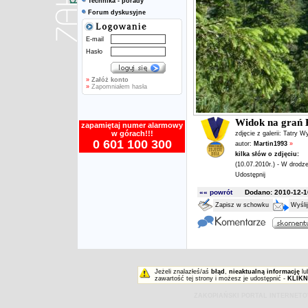
Technika - porady
Forum dyskusyjne
E-mail
Hasło
»
Załóż konto
»
Zapomniałem hasła
Widok na grań 
zapamiętaj numer alarmowy
w górach!!!
zdjęcie z galerii:
Tatry W
0 601 100 300
autor:
Martin1993
»
kilka słów o zdjęciu:
(10.07.2010r.) - W dro
Udostępnij
«« powrót
Dodano: 2010-12-16
Zapisz w schowku
Wyśli
Jeżeli znalazłeś/aś
błąd
,
nieaktualną informację
lu
zawartość tej strony i możesz je udostępnić -
KLIKN
ZAKOPIAŃSKI PORTAL INTERNET