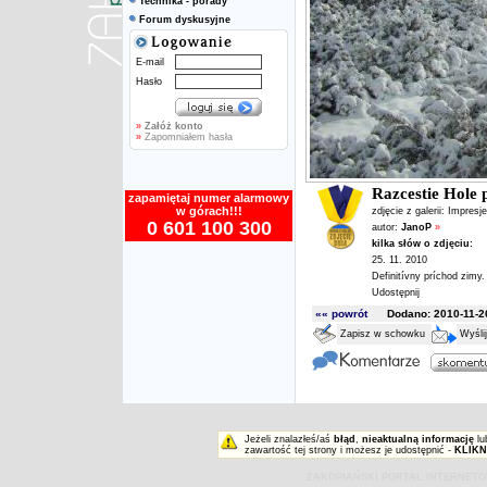
Technika - porady
Forum dyskusyjne
E-mail
Hasło
»
Załóż konto
»
Zapomniałem hasła
Razcestie Hole
zapamiętaj numer alarmowy
w górach!!!
zdjęcie z galerii:
Impresje
0 601 100 300
autor:
JanoP
»
kilka słów o zdjęciu:
25. 11. 2010
Definitívny príchod zimy.
Udostępnij
«« powrót
Dodano: 2010-11-26
Zapisz w schowku
Wyśli
Jeżeli znalazłeś/aś
błąd
,
nieaktualną informację
lu
zawartość tej strony i możesz je udostępnić -
KLIKN
ZAKOPIAŃSKI PORTAL INTERNET