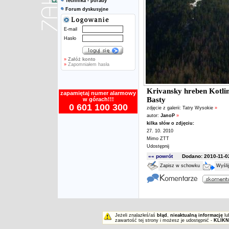
Technika - porady
Forum dyskusyjne
E-mail
Hasło
»
Załóż konto
»
Zapomniałem hasła
Krivansky hreben Kotli
zapamiętaj numer alarmowy
Basty
w górach!!!
0 601 100 300
zdjęcie z galerii:
Tatry Wysokie
»
autor:
JanoP
»
kilka słów o zdjęciu:
27. 10. 2010
Mimo ZTT
Udostępnij
«« powrót
Dodano: 2010-11-02
Zapisz w schowku
Wyśli
Jeżeli znalazłeś/aś
błąd
,
nieaktualną informację
lu
zawartość tej strony i możesz je udostępnić -
KLIKN