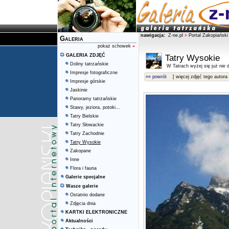
nawigacja:
Z-ne.pl
»
Portal Zakopiański
Galeria
pokaż schowek
»
GALERIA ZDJĘĆ
Tatry Wysokie
Doliny tatrzańskie
W Tatrach wyżej się już nie d
Impresje fotograficzne
«« powrót
[ więcej zdjęć tego autora 
Impresje górskie
Jaskinie
Panoramy tatrzańskie
Stawy, jeziora, potoki...
Tatry Bielskie
Tatry Słowackie
Tatry Zachodnie
Tatry Wysokie
Zakopane
Inne
Flora i fauna
Galerie specjalne
Wasze galerie
Ostatnio dodane
Zdjęcia dnia
KARTKI ELEKTRONICZNE
Aktualności